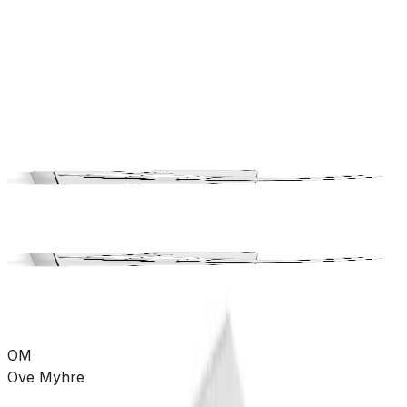
rørdeler
Pumper
Varme
Ventilasjon
Hus &
hage
Velvære
Merker
Salg
Outlet
Superdeals
Bad
Baderomstilbehør
Knagger
SKU:
UTG-7080026
Se mer fra
Alterna
OM
Ove Myhre