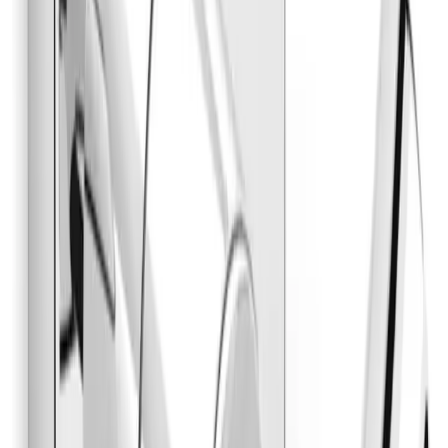
Alterna Day By Day – dobbel knagg (krom)
Solid dobbel knagg i forkrommet messing for et ryddig
og slitesterkt baderom. Den kompakte størrelsen gir god
plass til to håndklær uten å stjele veggflate, og den
skjulte innfestingen gir et rent uttrykk.
Fordeler
Holdbar kvalitet:
messingkropp med forkrommet
overflate for fuktige miljøer.
Plass til to håndklær:
dobbel krok med stabil
veggmontering.
Ren installasjon:
festes med skruer, skjult
innfesting.
Spesifikasjoner
Materiale: Messing (laiton) – forkrommet