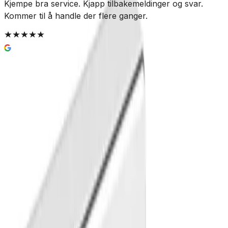
Kjempe bra service. Kjapp tilbakemeldinger og svar.
J
Kommer til å handle der flere ganger.
t
f
g
g
m
u
Alterna DayByDay Knagg Dobbel
Krom
153 kr
235 kr
Outlet