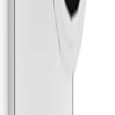
NB! Cinderella forbrenningstoaletter og toalettpakker
har fast fraktpris kr. 1395,-
Fraktmetoder
Pakke i postkasse
Pakken sendes som vanlig brevpost og leveres i din
postkasse. Du vil få melding om at pakken er på vei og
når den er utlevert. Hvis pakken ikke får plass i
postkassen mottar du en SMS eller e-post med melding
om at pakken kan hentes på postkontoret eller "post i
butikk". Benyttes typisk på små forsendelser under 2 kg.
Pakke til hentested