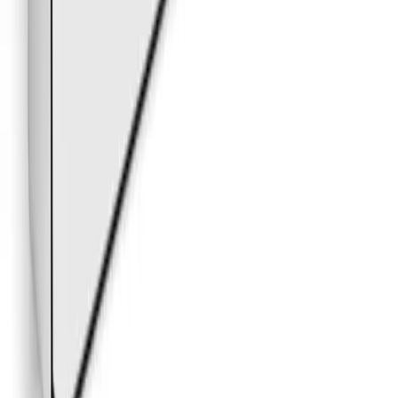
hverdager. Det er ikke mulig å hente lørdag / søndag. Du
blir kontaktet når varen er klar for henting.
Direkte fra fabrikk
For hurtig og kostnadseffektiv levering, vil enkelte varer
sendes direkte fra produsenten / fabrikken til deg.
Forsendelsen benytter leverandørens logistikksystemer,
og sporing kan i enkelte tilfeller mangle.
Kategorier
Bad
Baderomstilbehør
Knagger og kroker
Alterna
Krom
knagger
Alterna krom
Alterna Bad
Alterna
Baderomstilbehør
Produktomtaler