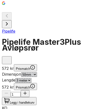
Pipelife
Pipelife Master3Plus
Avløpsrør
572 kr
Prismatch
Dimensjon
Lengde
572 kr
Prismatch
Legg i handlekurv
KO