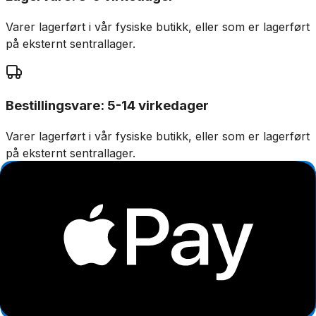
Varer lagerført i vår fysiske butikk, eller som er lagerført
på eksternt sentrallager.
Bestillingsvare: 5-14 virkedager
Varer lagerført i vår fysiske butikk, eller som er lagerført
på eksternt sentrallager.
Produseres på bestilling: 18+ virkedager
Produktet blir produsert på fabrikk ved mottatt ordre.
Det blir booket plass i produksjonskø, varen blir
produsert, pakket og sendt.
Fraktpriser