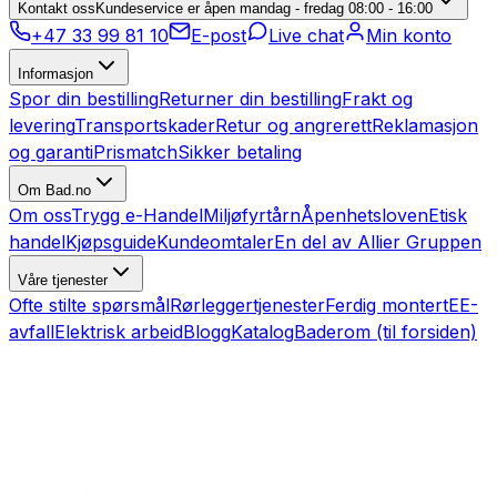
Kontakt oss
Kundeservice er åpen mandag - fredag 08:00 - 16:00
+47 33 99 81 10
E-post
Live chat
Min konto
Informasjon
Spor din bestilling
Returner din bestilling
Frakt og
levering
Transportskader
Retur og angrerett
Reklamasjon
og garanti
Prismatch
Sikker betaling
Om Bad.no
Om oss
Trygg e-Handel
Miljøfyrtårn
Åpenhetsloven
Etisk
handel
Kjøpsguide
Kundeomtaler
En del av Allier Gruppen
Våre tjenester
Ofte stilte spørsmål
Rørleggertjenester
Ferdig montert
EE-
avfall
Elektrisk arbeid
Blogg
Katalog
Baderom (til forsiden)