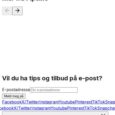
Pipelife Pili anboring Forhøyningsring
697 kr
På lager
P
Vil du ha tips og tilbud på e-post?
E-postadresse
Meld meg på
Facebook
X/Twitter
Instagram
Youtube
Pinterest
TikTok
Snap
cebook
X/Twitter
Instagram
Youtube
Pinterest
TikTok
Snapchat