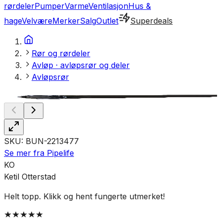
rørdeler
Pumper
Varme
Ventilasjon
Hus &
hage
Velvære
Merker
Salg
Outlet
Superdeals
Rør og rørdeler
Avløp · avløpsrør og deler
Avløpsrør
SKU:
BUN-2213477
Se mer fra
Pipelife
KO
Ketil Otterstad
Helt topp. Klikk og hent fungerte utmerket!
R