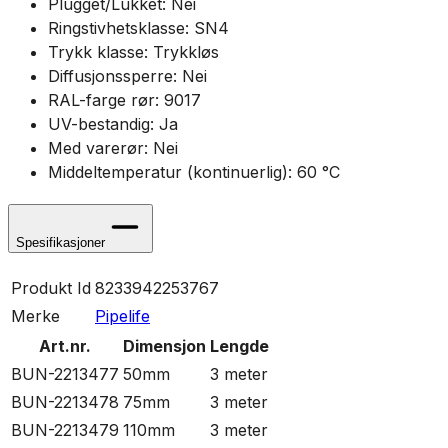
Plugget/Lukket: Nei
Ringstivhetsklasse: SN4
Trykk klasse: Trykkløs
Diffusjonssperre: Nei
RAL-farge rør: 9017
UV-bestandig: Ja
Med varerør: Nei
Middeltemperatur (kontinuerlig): 60 °C
Spesifikasjoner
Produkt Id
8233942253767
Merke
Pipelife
Art.nr.
Dimensjon
Lengde
BUN-2213477
50mm
3 meter
BUN-2213478
75mm
3 meter
BUN-2213479
110mm
3 meter