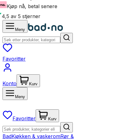
Kjøp nå, betal senere
4,5 av 5 stjerner
Meny
Favoritter
Konto
Kurv
Meny
Favoritter
Kurv
Bad
Kjøkken & vaskerom
Rør &