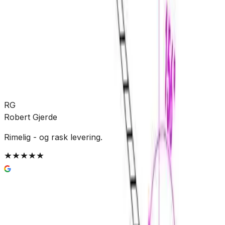
Allierbygget (Bergen)
Leveres til butikk
Hent etter:
3-5 virkedager
Legg i handlekurv
215 kr
RG
Robert Gjerde
Rimelig - og rask levering.
d