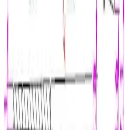
er myk.
Spesifikasjoner
Produkt Id
7250161860807
Merke
VikingBad
Art.nr.
Farge
VB-112544
Klar
Frakt og levering
Lagervare: 3-5 virkedager
Varer lagerført i vår fysiske butikk, eller som er lagerført
på eksternt sentrallager.