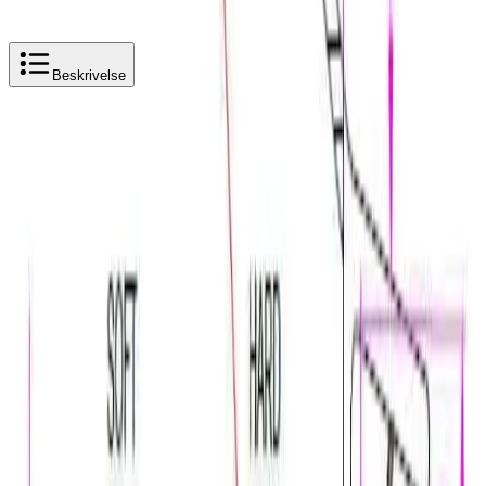
Beskrivelse
Produktbeskrivelse
Vikingbad Mats Subbelist
MATS rivbar 38mm subbelist (lengde 100 cm), passer til
MATS dusjdører
Dette er en ekstra subbelist man kan kjøpe dersom man
har større avstand mellom glasset og gulv enn det som
dekkes av produktets standard subbelist.
Passer 60-100cm dusjdør, man må benytte 2 subbelister
dersom man har problemer i et dusjhjørne.
Det er 38mm total høyde, 50% av leppen på subbelisten