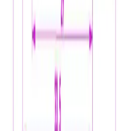
Pakke til hentested
Pakken leveres til nærmeste utleveringssted, som ofte er
postkontor eller butikker med "post i butikk". Nærmeste
utleveringssted velges automatisk i henhold til oppgitt
adresse. Du får beskjed når pakken kan hentes.
Benyttes typisk på mindre forsendelser og pakker under
35 kg.
Pakke levert hjem
Hjemlevering til alle husstander i hele landet mellom kl.
8–17 eller 17–21. I byer og tettsteder leveres pakken
mellom kl. 17–21, og du mottar en sms med lenke til
Posten/Bring. Du får informasjon om estimert