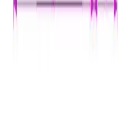
siden ordren sendes sammen med butikkens egne
leveringer til lageret. Dersom varen allerede er på lager i
Bergen, vil den være klar for henting innen 24 timer alle
hverdager. Det er ikke mulig å hente lørdag / søndag. Du
blir kontaktet når varen er klar for henting.
Direkte fra fabrikk
For hurtig og kostnadseffektiv levering, vil enkelte varer
sendes direkte fra produsenten / fabrikken til deg.
Forsendelsen benytter leverandørens logistikksystemer,
og sporing kan i enkelte tilfeller mangle.
Kategorier
Bad
Dusj
Dusjtilbehør og reservedeler
Vikingbad
Vikingbad
dusj
Vikingbad Baderom
Vikingbad outlet
Vikingbad Mats