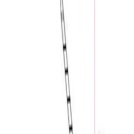
Klar
215 kr
Nettlager
Lagervare:
50+ stk
Forventet levering:
3-5 virkedager