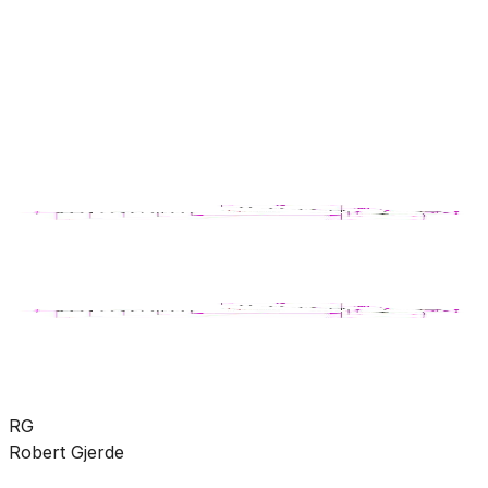
rørdeler
Pumper
Varme
Ventilasjon
Hus &
hage
Velvære
Merker
Salg
Outlet
Superdeals
Bad
Dusj
Dusjtilbehør
SKU:
VB-112544
Se mer fra
VikingBad
RG
Robert Gjerde