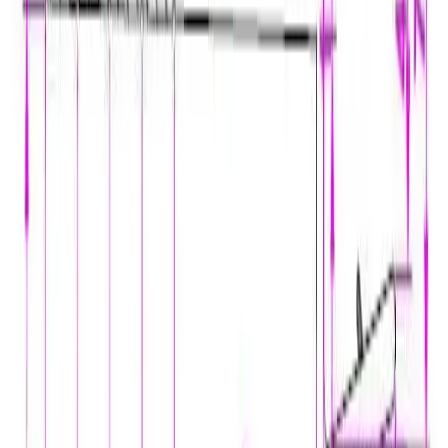
Bestillingsvare: 5-14 virkedager
Varer lagerført i vår fysiske butikk, eller som er lagerført
på eksternt sentrallager.
Produseres på bestilling: 18+ virkedager
Produktet blir produsert på fabrikk ved mottatt ordre.
Det blir booket plass i produksjonskø, varen blir
produsert, pakket og sendt.
Fraktpriser