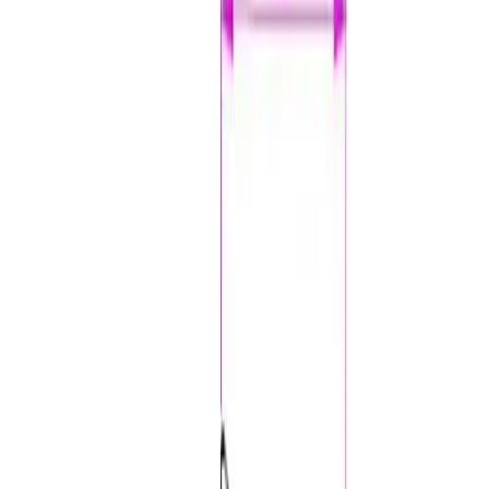
Velg:
Farge
Lukk