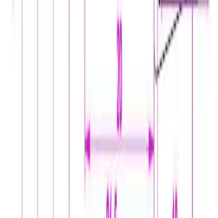
Fraktpris regnes fra høyeste verdi av vekt eller volum
(dm3). Husk at varer med stort volum, som f.eks. dusjer,
badekar, beredere og baderomsmøbler alltid leveres til
fortauskant som tyngre gods uansett valgt fraktmetode.
Pakke i postkasse:
0-2 kg: kr. 129,-
Tyngre gods - hjemlevering til fortauskant:
Over 35 kg: