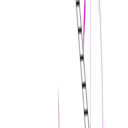
Enkel og trygg betaling
Hvorfor Bad.no?
Prismatch
Kjøpshjelp?
Kontakt oss
4,5
av 5 stjerner basert på
2 500
+ omtaler
Vikingbad MATS Subbelist
Legg i handlekurv
215 kr
215 kr