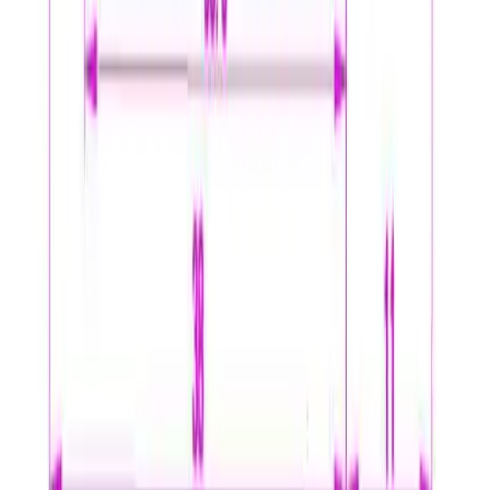
leveringstidspunkt innenfor et én-times intervall. Kan
velges på mindre forsendelser og pakker under 35 kg.
Tyngre gods - hjemlevering til fortauskant
Pakken levers til gateplan, eller så nærme en vanlig
transportbil kommer. Du blir kontaktet av transportøren
for å avtale tidspunkt for utlevering når pakken er
underveis. Benyttes typisk på større forsendelser (volum
dm3) og pakker over 35 kg.
Hente selv (klikk og hent)
Du kan hente selv på vårt hovedkontor i Bergen.
Fraktalternativet er gratis, men det kan ta lengre tid