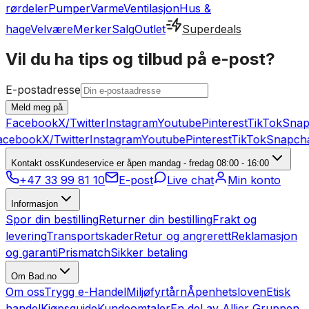
rørdeler
Pumper
Varme
Ventilasjon
Hus &
hage
Velvære
Merker
Salg
Outlet
Superdeals
Vil du ha tips og tilbud på e-post?
E-postadresse
Meld meg på
Facebook
X/Twitter
Instagram
Youtube
Pinterest
TikTok
Snap
acebook
X/Twitter
Instagram
Youtube
Pinterest
TikTok
Snapcha
Kontakt oss
Kundeservice er åpen mandag - fredag 08:00 - 16:00
+47 33 99 81 10
E-post
Live chat
Min konto
Informasjon
Spor din bestilling
Returner din bestilling
Frakt og
levering
Transportskader
Retur og angrerett
Reklamasjon
og garanti
Prismatch
Sikker betaling
Om Bad.no
Om oss
Trygg e-Handel
Miljøfyrtårn
Åpenhetsloven
Etisk
handel
Kjøpsguide
Kundeomtaler
En del av Allier Gruppen