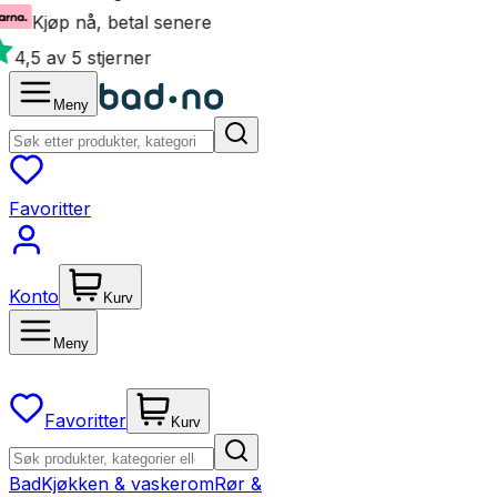
Kjøp nå, betal senere
4,5 av 5 stjerner
Meny
Favoritter
Konto
Kurv
Meny
Favoritter
Kurv
Bad
Kjøkken & vaskerom
Rør &