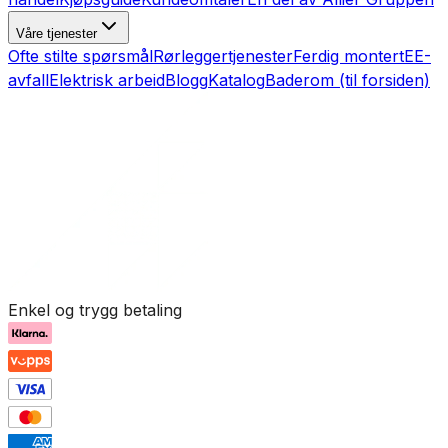
Våre tjenester
Ofte stilte spørsmål
Rørleggertjenester
Ferdig montert
EE-
avfall
Elektrisk arbeid
Blogg
Katalog
Baderom (til forsiden)
Enkel og trygg betaling