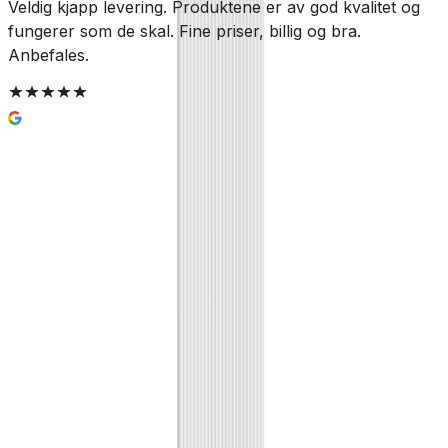
Veldig kjapp levering. Produktene er av god kvalitet og
G
fungerer som de skal. Fine priser, billig og bra.
Anbefales.
A-Collection Dør til Fovere Ribb
Høyskap
1 499 kr
Prisinfo
Farge
(
2
)
Hvit matt
Velg:
Farge
Lukk