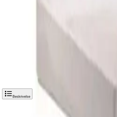
Enkel og trygg betaling
Hvorfor Bad.no?
Prismatch
Kjøpshjelp?
Kontakt oss
4,5
av 5 stjerner basert på
2 500
+ omtaler
A-collection Fovere Møbelservant - porselen
Utsolgt
2 400 kr
A-collection Fovere Møbelservant - porselen
Beskrivelse
Produktbeskrivelse