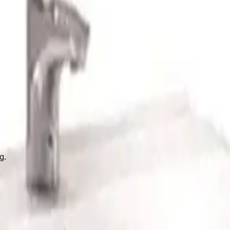
ring
g.