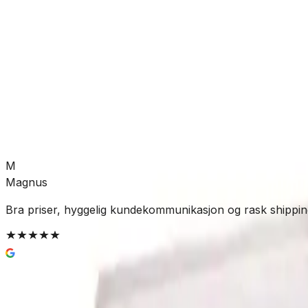
Allierbygget (Bergen)
Utsolgt
Trenger du raskere levering?
Se alternativer for rask leve
Utsolgt
M
Magnus
Bra priser, hyggelig kundekommunikasjon og rask shippin