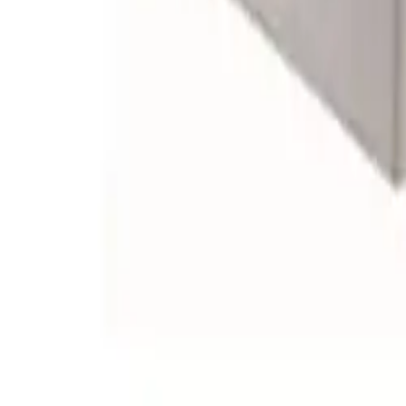
A-collection Fovere møbelservant 60 cm
Passer underskap:
A-collection Manere
A-collection Vivere
A-collection Fovere
Med kranhull og overløp.
Mål:
B600 x D460 x H50 mm. Vekt: 13 kg
Blandebatteri, vannlås og klikkventil følger ikke med.
Spesifikasjoner
Produkt Id
7319381901511
Merke
A-collection