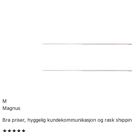
Bad
Servant
Møbelservant
SKU:
UTG-7042004
Se mer fra
A-collection
M
Magnus
Bra priser, hyggelig kundekommunikasjon og rask shippin