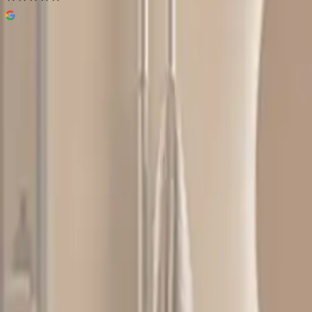
A-Collection Papilio Nedre Trinse
226 kr
Prisinfo
Nettlager
Lagervare:
20+ stk
Forventet levering:
3-5 virkedager