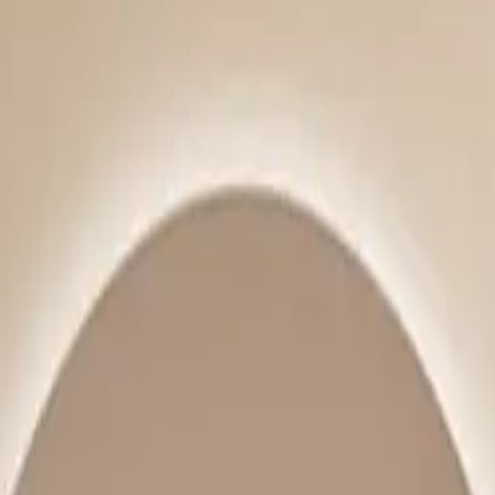
ilasjon
Hus & hage
Velvære
Merker
Salg
Outlet
Superdeals