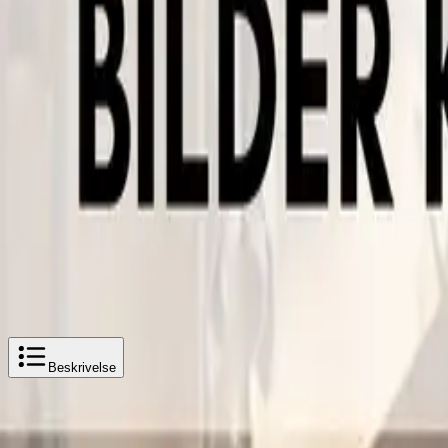
Enkel og trygg betaling
Hvorfor Bad.no?
Prismatch
Kjøpshjelp?
Kontakt oss
4,5
av 5 stjerner basert på
2 500
+ omtaler
A-Collection Papilio Nedre Trinse
Legg i handlekurv
226 kr
226 kr
A-Collection Papilio Nedre Trinse
Beskrivelse
Produktbeskrivelse