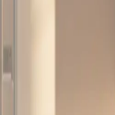
Frakt og levering
Lagervare: 3-5 virkedager
Varer lagerført i vår fysiske butikk, eller som er lagerført 
Bestillingsvare: 5-14 virkedager
Varer lagerført i vår fysiske butikk, eller som er lagerført 
Produseres på bestilling: 18+ virkedager