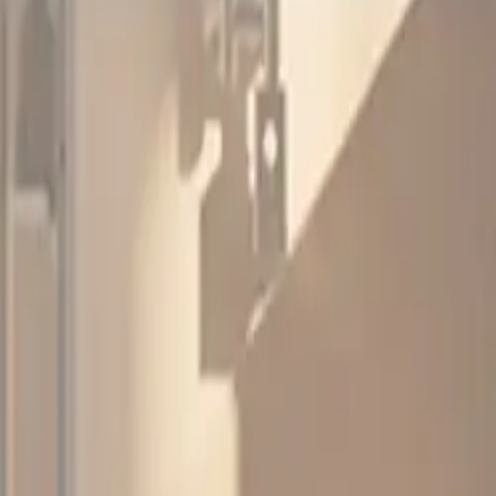
A-Collection Papilio Nedre Trinse
A-Collection nedre trinse til Papilio dusjkabinett (rett / bue
Spesifikasjoner
Produkt Id
7325279781063
Merke
A-collection
Dokumenter
Filnavn
PDF
FDV A-collection Papilio dusjkabinett
PDF
Rapport fra Etisk handel Norge Medlemsbevis 2024