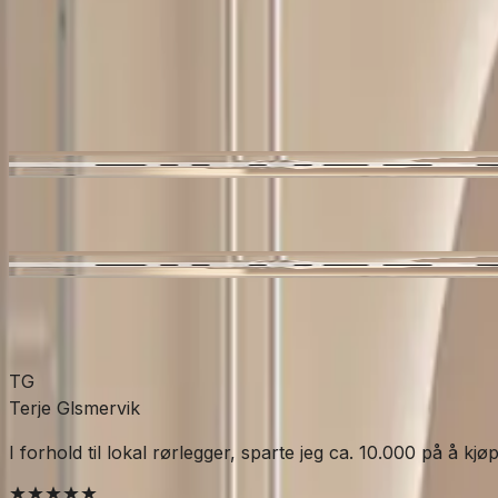
Bad
Dusj
Dusjtilbehør
SKU:
AHL-6311745
Se mer fra
A-collection
TG
Terje Glsmervik
I forhold til lokal rørlegger, sparte jeg ca. 10.000 på å kjø