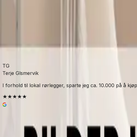
Allierbygget (Bergen)
Leveres til butikk
Hent etter:
3-5 virkedager
Legg i handlekurv
226 kr
TG
Terje Glsmervik
I forhold til lokal rørlegger, sparte jeg ca. 10.000 på å kjø