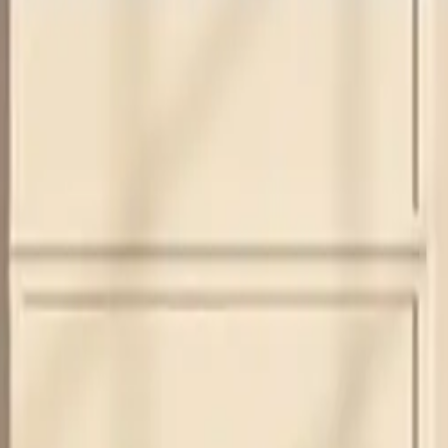
t)
Handlinger
Nedlasting
Nedlasting