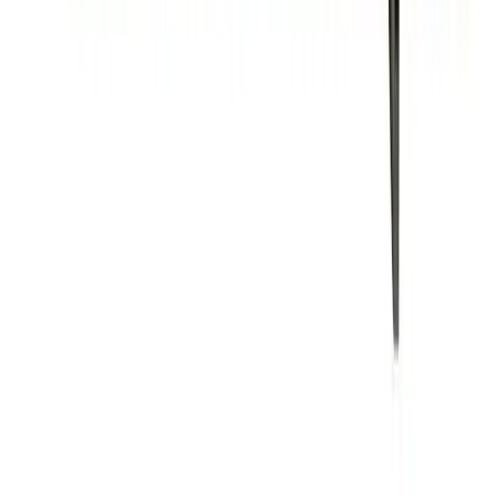
Lagervare: 3-5 virkedager
Varer lagerført i vår fysiske butikk, eller som er lagerført
på eksternt sentrallager.
Bestillingsvare: 5-14 virkedager
Varer lagerført i vår fysiske butikk, eller som er lagerført
på eksternt sentrallager.
Produseres på bestilling: 18+ virkedager
Produktet blir produsert på fabrikk ved mottatt ordre.
Det blir booket plass i produksjonskø, varen blir
produsert, pakket og sendt.