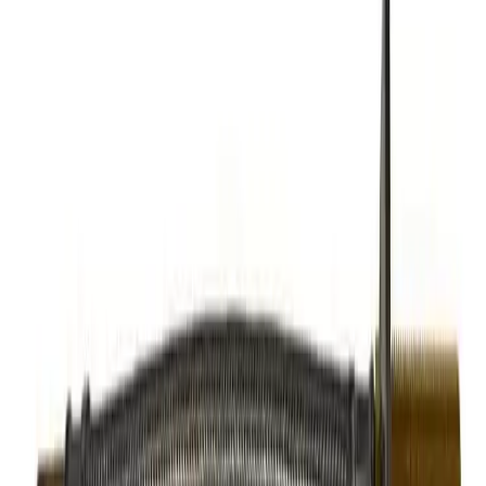
Spesifikasjoner
Produkt Id
7317060649159
Merke
A-collection
Art.nr.
Lengde
AHL-9300501
40cm
AHL-9300502
50cm
AHL-9300503
80cm
Vis
mer
Dokumenter
Filnavn
Handlinger
PDF
FDV A-collection 9300501
Nedlasting