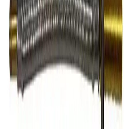
PDF
FDV A-collection 9300502
Nedlasting
PDF
FDV A-collection 9300503
Nedlasting
PDF
FDV A-collection 9300504
Nedlasting
PDF
FDV A-collection 9300505
Nedlasting
PDF
Produktdatablad A-collection Fleksible
Nedlasting
Slanger
Frakt og levering