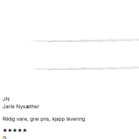
Varme
Lekkasjestopper
SKU:
DAL-5648757
Se mer fra
Altech
JN
Jarle Nysæther
Riktig vare, grei pris, kjapp levering