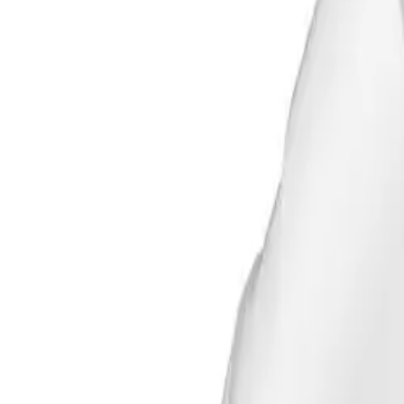
Praktisk reservedel for
tette/avslutte sensorhull
i Aqual
Høyde 17,5 mm.
Leveres normalt
i par
.
Tekniske data
Med Fallbeskyttelse: Nei
Med Tilbakeslagsventil: Nei
Høyde: 17.5 mm
Teleskopfarge: Andre
Lastklasse Iht. En-13598-2: Andre
Materiale: Andre
Spesifikasjoner
Produkt Id
7800472961223
Merke
Altech