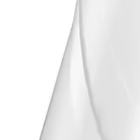
Dokumenter
Filnavn
Handlinger
Nedlasting
PDF
Produktdatablad 5648757
Nedlasting
PDF
SINTEF Godkjenning Nr. 20725
Frakt og levering
Lagervare: 3-5 virkedager
Varer lagerført i vår fysiske butikk, eller som er lagerført 