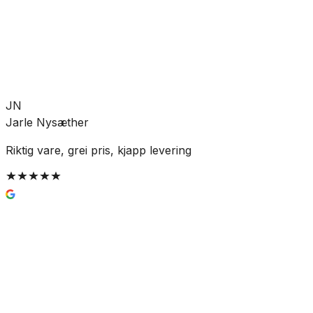
Allierbygget (Bergen)
Klikk & hent:
Kun 3 stk
Legg i handlekurv
36 kr
JN
Jarle Nysæther
Riktig vare, grei pris, kjapp levering
Enkel og trygg betaling
Hvorfor Bad.no?