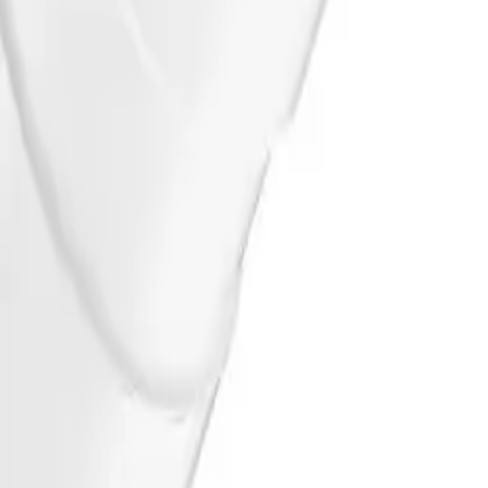
arm-installasjoner. Sensorpluggen sikrer en ryddig montering