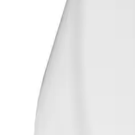
ilasjon
Hus & hage
Velvære
Merker
Salg
Outlet
Superdeals