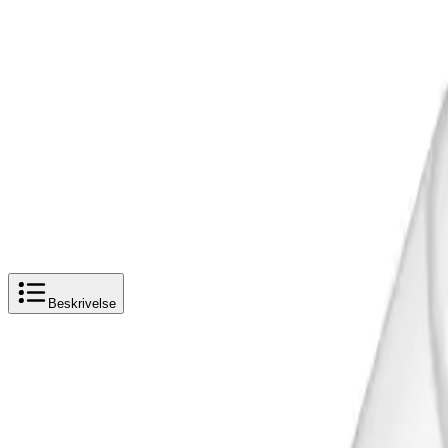
Prismatch
Kjøpshjelp?
Kontakt oss
4,5
av 5 stjerner basert på
2 500
+ omtaler
Altech Aqualarm Sensorplugg
Legg i handlekurv
36 kr
36 kr
Altech Aqualarm Sensorplugg
Beskrivelse
Produktbeskrivelse
Altech Aqualarm Sensorplugg