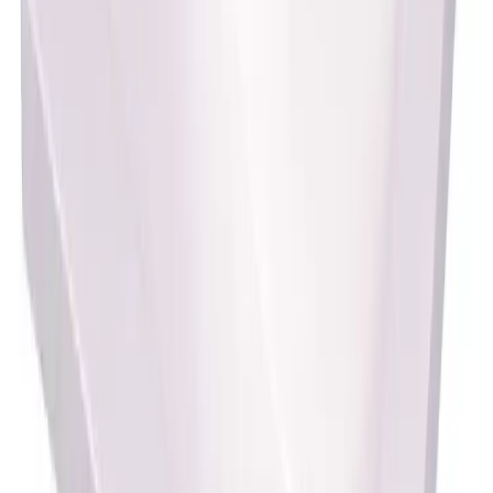
Merke
Alterna
Art.nr.
Farge
Størrelse
DAL-7010367
Hvit
60cm
Dokumenter
Filnavn
Handlinger
Nedlasting
PDF
FDV-dokumentasjon-7043367
Nedlasting
PDF
Ytelseserklæring 7010367
Frakt og levering