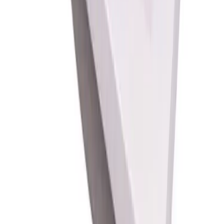
Pakke i postkasse:
0-2 kg: kr. 129,-
Tyngre gods - hjemlevering til fortauskant:
Over 35 kg:
kr. 895,-
Pakke til hentested:
0-10 kg: kr. 225,-
10-35 kg: kr. 475,-
Hente selv (klikk og hent):
Bergen: gratis
Pakke levert hjem:
0-10 kg: kr. 345,-
10-35 kg: kr. 525,-
NB! Cinderella forbrenningstoaletter og toalettpakker
har fast fraktpris kr. 1395,-
Fraktmetoder
Pakke i postkasse
Pakken sendes som vanlig brevpost og leveres i din
postkasse. Du vil få melding om at pakken er på vei og
når den er utlevert. Hvis pakken ikke får plass i