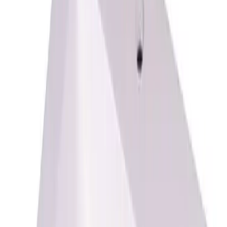
Ofte kjøpt sammen
Alterna Aqua Prosjekt Servant
2 364 kr
Alterna Aqua Prosjekt Servantskap
7 808 kr
Alterna Aqua Prosjekt Høyskap
7 119 kr