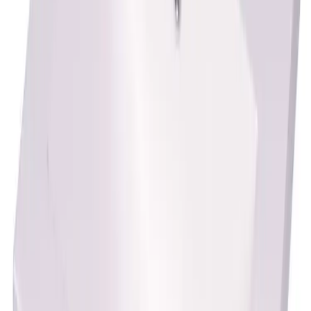
Servant med overløp og hull for armatur. Kompletteres
med Aqua Prosjekt underskap og speilskap.
Tekniske data
Farge: Hvit
Materiale: Resin
UNSPSC: 30181504
Bredde/Diameter: 600 mm
Høyde: 120 mm
Dybde: 460 mm
Form: Rektangulær liste
Armaturhull: Midt liste
Antall Servanter: 1 stk
Spesifikasjoner
Produkt Id
8057572720839