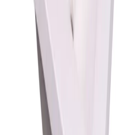
Fraktpriser
Fraktpris regnes fra høyeste verdi av vekt eller volum
(dm3). Husk at varer med stort volum, som f.eks. dusjer,
badekar, beredere og baderomsmøbler alltid leveres til
fortauskant som tyngre gods uansett valgt fraktmetode.