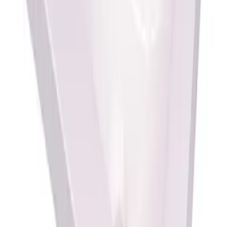
Lagervare: 3-5 virkedager
Varer lagerført i vår fysiske butikk, eller som er lagerført
på eksternt sentrallager.
Bestillingsvare: 5-14 virkedager
Varer lagerført i vår fysiske butikk, eller som er lagerført
på eksternt sentrallager.
Produseres på bestilling: 18+ virkedager
Produktet blir produsert på fabrikk ved mottatt ordre.
Det blir booket plass i produksjonskø, varen blir
produsert, pakket og sendt.