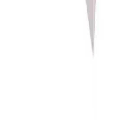
Hjemlevering til alle husstander i hele landet mellom kl.
8–17 eller 17–21. I byer og tettsteder leveres pakken
mellom kl. 17–21, og du mottar en sms med lenke til
Posten/Bring. Du får informasjon om estimert
leveringstidspunkt innenfor et én-times intervall. Kan
velges på mindre forsendelser og pakker under 35 kg.
Tyngre gods - hjemlevering til fortauskant
Pakken levers til gateplan, eller så nærme en vanlig
transportbil kommer. Du blir kontaktet av transportøren
for å avtale tidspunkt for utlevering når pakken er
underveis. Benyttes typisk på større forsendelser (volum
dm3) og pakker over 35 kg.