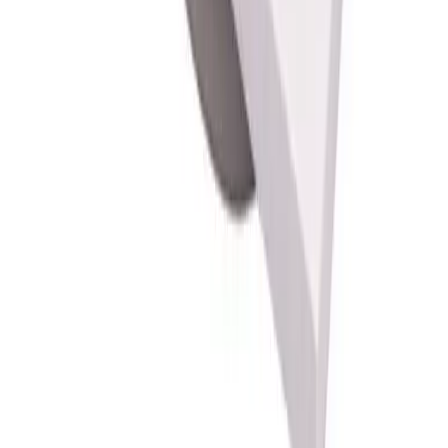
postkassen mottar du en SMS eller e-post med melding
om at pakken kan hentes på postkontoret eller "post i
butikk". Benyttes typisk på små forsendelser under 2 kg.
Pakke til hentested
Pakken leveres til nærmeste utleveringssted, som ofte er
postkontor eller butikker med "post i butikk". Nærmeste
utleveringssted velges automatisk i henhold til oppgitt
adresse. Du får beskjed når pakken kan hentes.
Benyttes typisk på mindre forsendelser og pakker under
35 kg.
Pakke levert hjem