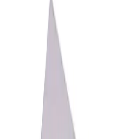
Nettlager
Bestillingsvare
Forventet levering:
10-14 virkedager
Allierbygget (Bergen)
Bestillingsvare
Hent i butikk etter:
10-14 virkedager
Trenger du raskere levering?
Se alternativer for rask
levering
Legg i handlekurv
2 364 kr