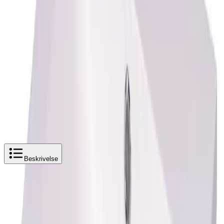
Samlet Pris
17 291 kr
Legg 3 produkter i kurv
Alterna Aqua Prosjekt Servant
Legg i handlekurv
2 364 kr
2 364 kr
Beskrivelse
Produktbeskrivelse
Alterna Aqua Prosjekt Servant