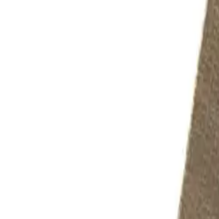
Svart
149 kr
199 kr
Nettlager
Lagervare:
Kun 1 stk
Forventet levering:
3-5 virkedager
Allierbygget (Bergen)
Klikk & hent:
Kun 1 stk