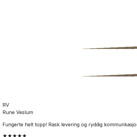
Bad
Baderomstilbehør
Knagger
SKU:
CO-800661
Se mer fra
Tiger
RV
Rune Veslum
Fungerte helt topp! Rask levering og ryddig kommunkasjo