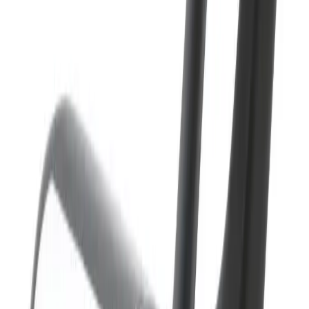
Utviklet for daglig bruk i våtrom
Stabil og pålitelig funksjon
Utført med fokus på brukervennlighet
Spesifikasjoner
Produkt Id
7282569019591
Merke
Damixa
Art.nr.
Farge
KO-4845174
Krom
Dokumenter
Filnavn
Handlinger