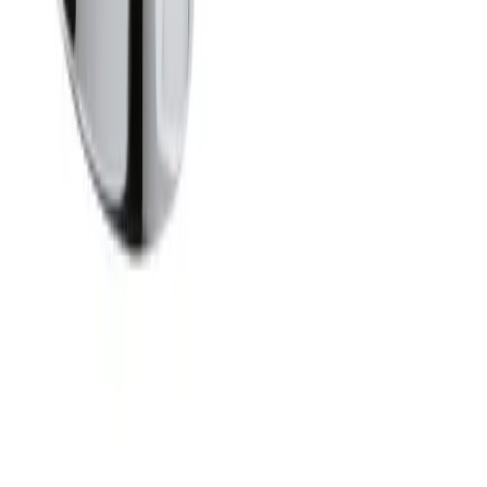
blir kontaktet når varen er klar for henting.
Direkte fra fabrikk
For hurtig og kostnadseffektiv levering, vil enkelte varer
sendes direkte fra produsenten / fabrikken til deg.
Forsendelsen benytter leverandørens logistikksystemer,
og sporing kan i enkelte tilfeller mangle.
Kategorier
Blandebatteri
Tilbehør og reservedeler til
blandebatteri
Damixa
Damixa blandebatteri
Blandebatteri
krom
Damixa krom
Produktomtaler