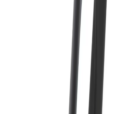
Praktisk løsning for universell utforming
Egnet for både privat og offentlig bruk
Kompatibilitet
Passer Damixa Clover servantkran
Utviklet for korrekt passform og funksjon
Original reservedel fra Damixa
Design og utførelse
Tilpasset Clover-seriens uttrykk
Kombinasjon av krom og sort
Praktisk og funksjonell utforming
Materiale og kvalitet