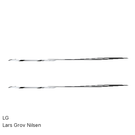
rørdeler
Pumper
Varme
Ventilasjon
Hus &
hage
Velvære
Merker
Salg
Outlet
Superdeals
Bad
Blandebatteri
Tilbehør
SKU:
KO-4845174
Se mer fra
Damixa
LG
Lars Grov Nilsen