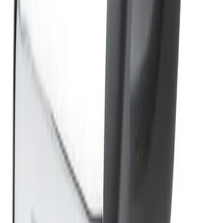
Varer lagerført i vår fysiske butikk, eller som er lagerført
på eksternt sentrallager.
Produseres på bestilling: 18+ virkedager
Produktet blir produsert på fabrikk ved mottatt ordre.
Det blir booket plass i produksjonskø, varen blir
produsert, pakket og sendt.
Fraktpriser