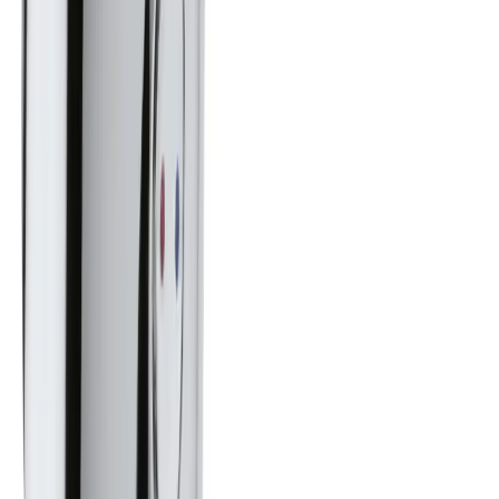
Pakken leveres til nærmeste utleveringssted, som ofte er
postkontor eller butikker med "post i butikk". Nærmeste
utleveringssted velges automatisk i henhold til oppgitt
adresse. Du får beskjed når pakken kan hentes.
Benyttes typisk på mindre forsendelser og pakker under
35 kg.
Pakke levert hjem
Hjemlevering til alle husstander i hele landet mellom kl.
8–17 eller 17–21. I byer og tettsteder leveres pakken
mellom kl. 17–21, og du mottar en sms med lenke til
Posten/Bring. Du får informasjon om estimert
leveringstidspunkt innenfor et én-times intervall. Kan
velges på mindre forsendelser og pakker under 35 kg.