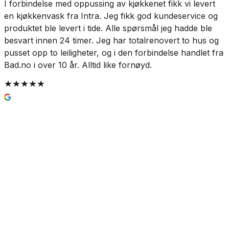
I forbindelse med oppussing av kjøkkenet fikk vi levert
J
en kjøkkenvask fra Intra. Jeg fikk god kundeservice og
t
produktet ble levert i tide. Alle spørsmål jeg hadde ble
f
besvart innen 24 timer. Jeg har totalrenovert to hus og
g
pusset opp to leiligheter, og i den forbindelse handlet fra
g
Bad.no i over 10 år. Alltid like fornøyd.
m
u
Damixa Clover Easy hendel
Krom/sort - servant