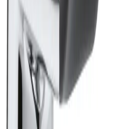
Fraktpris regnes fra høyeste verdi av vekt eller volum
(dm3). Husk at varer med stort volum, som f.eks. dusjer,
badekar, beredere og baderomsmøbler alltid leveres til
fortauskant som tyngre gods uansett valgt fraktmetode.
Pakke i postkasse:
0-2 kg: kr. 129,-
Tyngre gods - hjemlevering til fortauskant:
Over 35 kg:
kr. 895,-
Pakke til hentested:
0-10 kg: kr. 225,-
10-35 kg: kr. 475,-
Hente selv (klikk og hent):
Bergen: gratis
Pakke levert hjem:
0-10 kg: kr. 345,-
10-35 kg: kr. 525,-