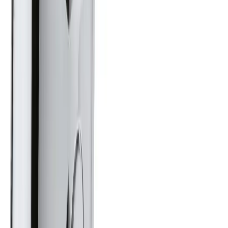
NB! Cinderella forbrenningstoaletter og toalettpakker
har fast fraktpris kr. 1395,-
Fraktmetoder
Pakke i postkasse
Pakken sendes som vanlig brevpost og leveres i din
postkasse. Du vil få melding om at pakken er på vei og
når den er utlevert. Hvis pakken ikke får plass i
postkassen mottar du en SMS eller e-post med melding
om at pakken kan hentes på postkontoret eller "post i
butikk". Benyttes typisk på små forsendelser under 2 kg.
Pakke til hentested