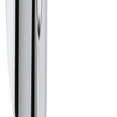
Tyngre gods - hjemlevering til fortauskant
Pakken levers til gateplan, eller så nærme en vanlig
transportbil kommer. Du blir kontaktet av transportøren
for å avtale tidspunkt for utlevering når pakken er
underveis. Benyttes typisk på større forsendelser (volum
dm3) og pakker over 35 kg.
Hente selv (klikk og hent)
Du kan hente selv på vårt hovedkontor i Bergen.
Fraktalternativet er gratis, men det kan ta lengre tid
siden ordren sendes sammen med butikkens egne
leveringer til lageret. Dersom varen allerede er på lager i
Bergen, vil den være klar for henting innen 24 timer alle
hverdager. Det er ikke mulig å hente lørdag / søndag. Du