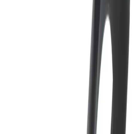
Løsningen passer godt i både private hjem, offentlige
miljøer og HC-toaletter hvor brukervennlighet og
tilgjengelighet er viktig.
Tekniske data
Type: Easy hendel / handicaphendel
Serie: Clover
Bruksområde: Servantkran
Farge: Krom / sort
Reservedel: Ja
Funksjon og bruk
Ergonomisk hendel for enklere betjening
Krever mindre kraft ved regulering av vann