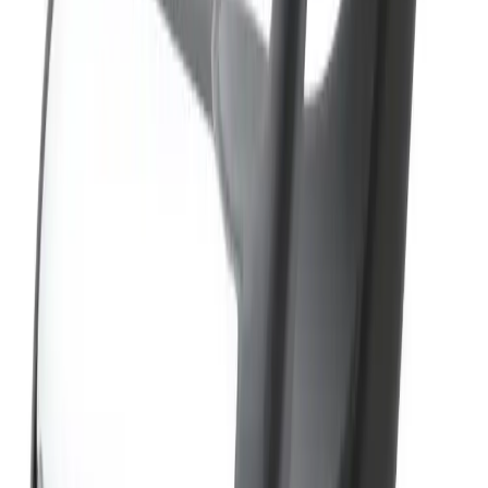
Nedlasting
PDF
FDV Damixa 4845174
Nedlasting
PDF
Produktdatablad Damixa 4845174
Nedlasting
PDF
Damixa Rengjøringsveiledning
Frakt og levering
Lagervare: 3-5 virkedager
Varer lagerført i vår fysiske butikk, eller som er lagerført
på eksternt sentrallager.
Bestillingsvare: 5-14 virkedager