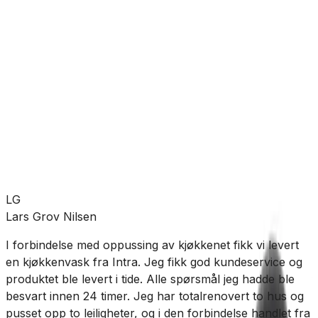
Forventet levering:
3-5 virkedager
Allierbygget (Bergen)
Leveres til butikk
Hent etter:
3-5 virkedager
Legg i handlekurv
933 kr
LG
Lars Grov Nilsen
I forbindelse med oppussing av kjøkkenet fikk vi levert
J
en kjøkkenvask fra Intra. Jeg fikk god kundeservice og
t
produktet ble levert i tide. Alle spørsmål jeg hadde ble
f
besvart innen 24 timer. Jeg har totalrenovert to hus og
g
pusset opp to leiligheter, og i den forbindelse handlet fra
g