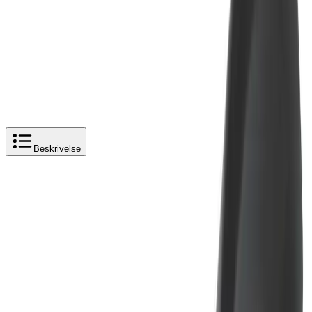
Legg i handlekurv
933 kr
933 kr
Beskrivelse
Produktbeskrivelse
Damixa Clover Easy hendel til servantkran
Damixa Clover Easy hendel er utviklet som ergonomisk
handicaphendel til servantkran. Den ekstra
hendellengden gjør det enklere å regulere vannmengde
og temperatur med minimal håndkraft.