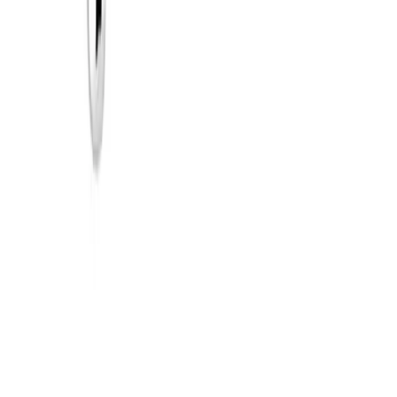
35 kg.
Pakke levert hjem
Hjemlevering til alle husstander i hele landet mellom kl.
8–17 eller 17–21. I byer og tettsteder leveres pakken
mellom kl. 17–21, og du mottar en sms med lenke til
Posten/Bring. Du får informasjon om estimert
leveringstidspunkt innenfor et én-times intervall. Kan
velges på mindre forsendelser og pakker under 35 kg.
Tyngre gods - hjemlevering til fortauskant
Pakken levers til gateplan, eller så nærme en vanlig
transportbil kommer. Du blir kontaktet av transportøren