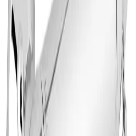
Vanninntak.
1/2" tilkobling.
Komplett veggtilpasning.
Leveres med 3/4"
veggplater og eksentriske koblinger.
Spesifikasjoner
Produkt Id
8215041278151
Merke
Damixa
Art.nr.
Farge
KO-3742300
Krom
Dokumenter
Filnavn
Handlinger
Nedlasting
PDF
FDV-dokumentasjon-_3742300