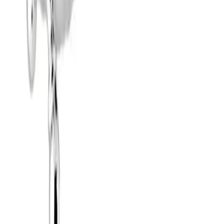
Pakke i postkasse
Pakken sendes som vanlig brevpost og leveres i din
postkasse. Du vil få melding om at pakken er på vei og
når den er utlevert. Hvis pakken ikke får plass i
postkassen mottar du en SMS eller e-post med melding
om at pakken kan hentes på postkontoret eller "post i
butikk". Benyttes typisk på små forsendelser under 2 kg.
Pakke til hentested
Pakken leveres til nærmeste utleveringssted, som ofte er
postkontor eller butikker med "post i butikk". Nærmeste
utleveringssted velges automatisk i henhold til oppgitt
adresse. Du får beskjed når pakken kan hentes.
Benyttes typisk på mindre forsendelser og pakker under