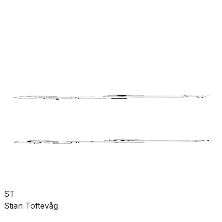
rørdeler
Pumper
Varme
Ventilasjon
Hus &
hage
Velvære
Merker
Salg
Outlet
Superdeals
Bad
Blandebatteri
Tilbehør
SKU:
KO-3742300
Se mer fra
Damixa
ST
Stian Toftevåg