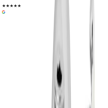
Enkel og trygg betaling
Hvorfor Bad.no?
Prismatch
Kjøpshjelp?
Kontakt oss
4,5
av 5 stjerner basert på
2 500
+ omtaler
Reservedel: Damixa Termostatbatteri for Tradition
takdusj