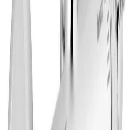
hodedusj. Kranen kombinerer klassisk uttrykk med
gjennomprøvde tekniske løsninger for stabil drift.
Standard tilkoblinger og fast senteravstand gjør den godt
egnet både ved nyinstallasjon og utskifting av
eksisterende termostatkran.
Funksjon og drift
Termostatstyring.
Gir jevn vanntemperatur under
dusj, også ved variasjoner i trykk.
Keramisk patron.
Bidrar til presis regulering og
lang levetid.
Tilpasset takdusj.
3/4" tilkobling for hodedusj gir
god kapasitet.
Tilkobling og montering
Standard senteravstand.
150 mm gjør kranen
enkel å montere.