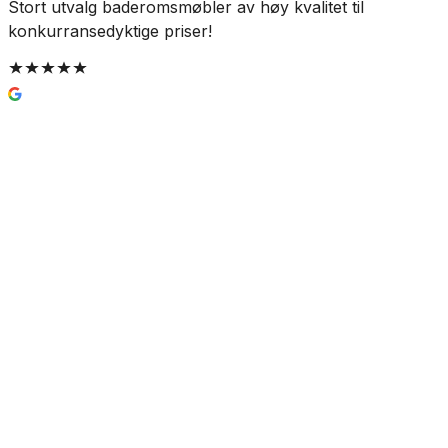
Stort utvalg baderomsmøbler av høy kvalitet til
R
konkurransedyktige priser!
Reservedel: Damixa
Termostatbatteri for Tradition
takdusj
For Takdusj
5 689 kr