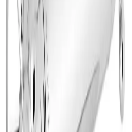
Frakt og levering
Lagervare: 3-5 virkedager
Varer lagerført i vår fysiske butikk, eller som er lagerført
på eksternt sentrallager.
Bestillingsvare: 5-14 virkedager
Varer lagerført i vår fysiske butikk, eller som er lagerført
på eksternt sentrallager.