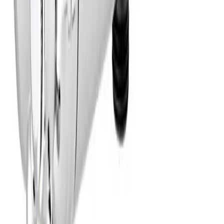
Fraktpris regnes fra høyeste verdi av vekt eller volum
(dm3). Husk at varer med stort volum, som f.eks. dusjer,
badekar, beredere og baderomsmøbler alltid leveres til
fortauskant som tyngre gods uansett valgt fraktmetode.
Pakke i postkasse:
0-2 kg: kr. 129,-
Tyngre gods - hjemlevering til fortauskant:
Over 35 kg:
kr. 895,-
Pakke til hentested:
0-10 kg: kr. 225,-
10-35 kg: kr. 475,-
Hente selv (klikk og hent):
Bergen: gratis
Pakke levert hjem:
0-10 kg: kr. 345,-
10-35 kg: kr. 525,-
NB! Cinderella forbrenningstoaletter og toalettpakker
har fast fraktpris kr. 1395,-
Fraktmetoder