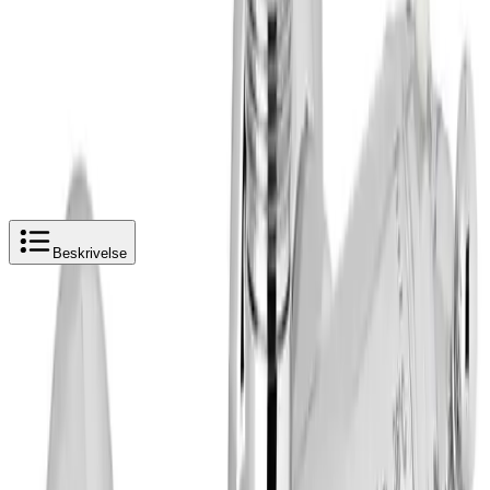
Legg i handlekurv
5 689 kr
5 689 kr
Beskrivelse
Produktbeskrivelse
Reservedel: Damixa Termostatbatteri for
Tradition Takdusj
Damixa termostatkran for
Tradition takdusj er utviklet
for pålitelig temperaturkontroll i dusjløsninger med