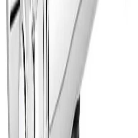
Produseres på bestilling: 18+ virkedager
Produktet blir produsert på fabrikk ved mottatt ordre.
Det blir booket plass i produksjonskø, varen blir
produsert, pakket og sendt.
Fraktpriser