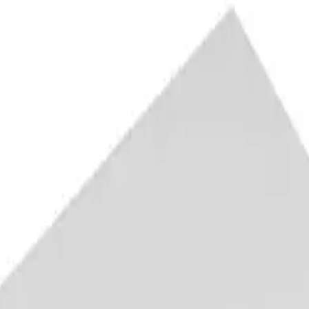
enkeplate D50 måltilpasset