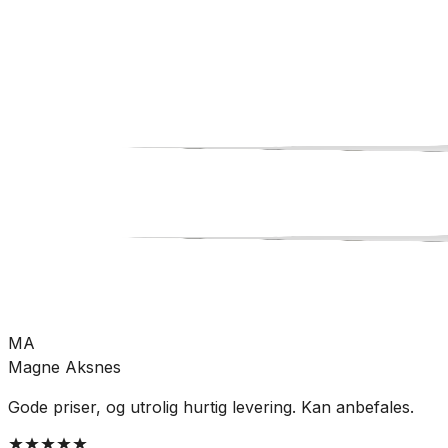
Bad
Baderomsinnredning
Benkeplate
SKU:
DA-631204003
Se mer fra
Dansani
MA
Magne Aksnes
Gode priser, og utrolig hurtig levering. Kan anbefales.