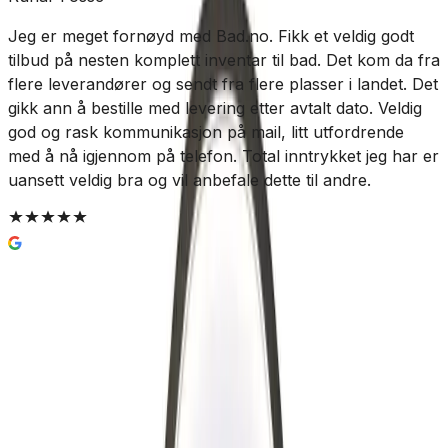
Jeg er meget fornøyd med Bad.no. Fikk et veldig godt
G
tilbud på nesten komplett inventar til bad. Det kom da fra
flere leverandører og sendt fra flere plasser i landet. Det
gikk ann å bestille med levering etter avtalt dato. Veldig
god og rask kommunikasjon på mail, litt utfordrende
med å nå igjennom på telefon. Total inntrykket jeg har er
uansett veldig bra og vil anbefale dette til andre.
Dansani MOON ovalt speil med lys
(ramme)