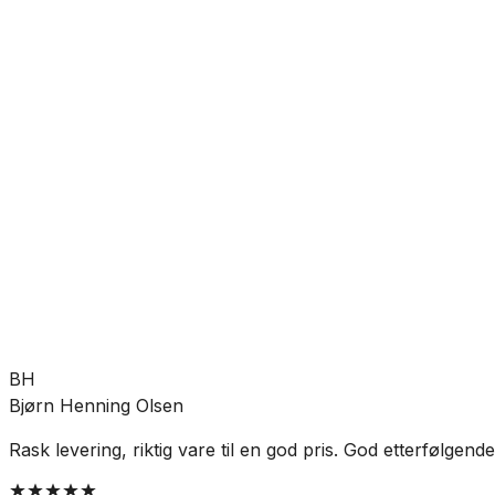
Bad
Baderomstilbehør
Toalettbørste
SKU:
CO-800840
Se mer fra
Elementals
BH
Bjørn Henning Olsen
Rask levering, riktig vare til en god pris. God etterfølgen