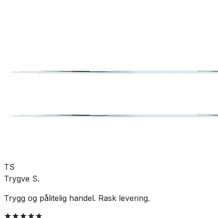
Bad
Baderomstilbehør
Knagger
SKU:
UTG-L303632
Se mer fra
Esbada
TS
Trygve S.
Trygg og pålitelig handel. Rask levering.