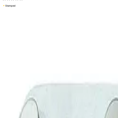
OUTLET: Esbada Rondo krokrekke sel
Selvklebende
119 kr
199 kr
Outlet
Begrenset antall: Spar
80 kr
Farge
(
1
)
Matt krom
Velg:
Farge
Lukk