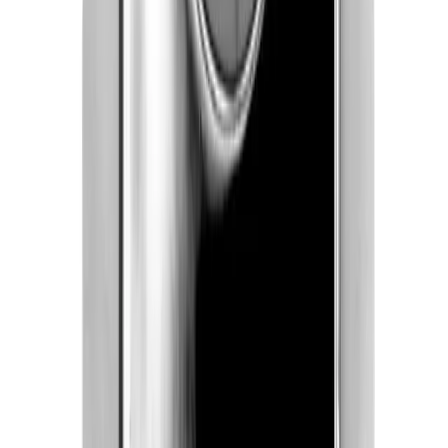
postkasse. Du vil få melding om at pakken er på vei og
når den er utlevert. Hvis pakken ikke får plass i
postkassen mottar du en SMS eller e-post med melding
om at pakken kan hentes på postkontoret eller "post i
butikk". Benyttes typisk på små forsendelser under 2 kg.
Pakke til hentested
Pakken leveres til nærmeste utleveringssted, som ofte er
postkontor eller butikker med "post i butikk". Nærmeste
utleveringssted velges automatisk i henhold til oppgitt
adresse. Du får beskjed når pakken kan hentes.
Benyttes typisk på mindre forsendelser og pakker under
35 kg.