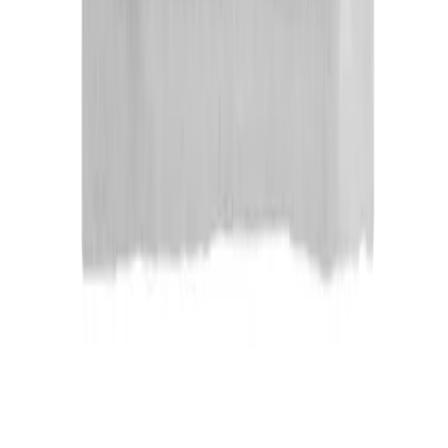
Hente selv (klikk og hent)
Du kan hente selv på vårt hovedkontor i Bergen.
Fraktalternativet er gratis, men det kan ta lengre tid
siden ordren sendes sammen med butikkens egne
leveringer til lageret. Dersom varen allerede er på lager i
Bergen, vil den være klar for henting innen 24 timer alle
hverdager. Det er ikke mulig å hente lørdag / søndag. Du
blir kontaktet når varen er klar for henting.
Direkte fra fabrikk
For hurtig og kostnadseffektiv levering, vil enkelte varer
sendes direkte fra produsenten / fabrikken til deg.
Forsendelsen benytter leverandørens logistikksystemer,