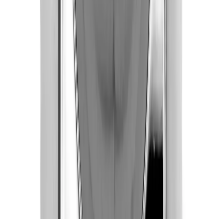
produsert, pakket og sendt.
Fraktpriser
Fraktpris regnes fra høyeste verdi av vekt eller volum