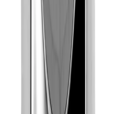
(dm3). Husk at varer med stort volum, som f.eks. dusjer,
badekar, beredere og baderomsmøbler alltid leveres til
fortauskant som tyngre gods uansett valgt fraktmetode.
Pakke i postkasse:
0-2 kg: kr. 129,-
Tyngre gods - hjemlevering til fortauskant:
Over 35 kg:
kr. 895,-
Pakke til hentested:
0-10 kg: kr. 225,-
10-35 kg: kr. 475,-
Hente selv (klikk og hent):
Bergen: gratis
Pakke levert hjem:
0-10 kg: kr. 345,-
10-35 kg: kr. 525,-
NB! Cinderella forbrenningstoaletter og toalettpakker
har fast fraktpris kr. 1395,-
Fraktmetoder
Pakke i postkasse
Pakken sendes som vanlig brevpost og leveres i din