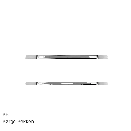
rørdeler
Pumper
Varme
Ventilasjon
Hus &
hage
Velvære
Merker
Salg
Outlet
Superdeals
Rør og rørdeler
Avløp · avløpsrør og deler
Tilbehør
SKU:
GRO-4517069
Se mer fra
Faluplast
BB
Børge Bekken