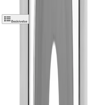
Beskrivelse
Produktbeskrivelse
Faluplast Dekkskive Enkel Selvklebende
Dekkbrikke, enkel, hvit og selvklebende.
Tekniske data
Utvendig rørdiameter: 12-15 / 12-16 mm
REACH Dato: 2021-01-19
Utførelse: Selvklebende
Reach Informasjonsplikt: Nei