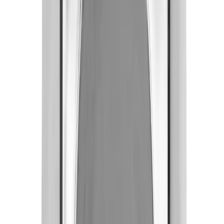
Enkel og trygg betaling
Hvorfor Bad.no?
Prismatch
Kjøpshjelp?
Kontakt oss
4,5
av 5 stjerner basert på
2 500
+ omtaler
Faluplast Dekkskive Enkel Selvklebende
Legg i handlekurv
95 kr
95 kr