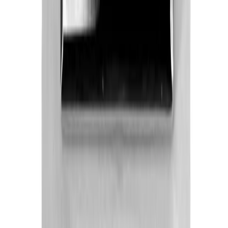
Pakke levert hjem
Hjemlevering til alle husstander i hele landet mellom kl.
8–17 eller 17–21. I byer og tettsteder leveres pakken
mellom kl. 17–21, og du mottar en sms med lenke til
Posten/Bring. Du får informasjon om estimert
leveringstidspunkt innenfor et én-times intervall. Kan
velges på mindre forsendelser og pakker under 35 kg.
Tyngre gods - hjemlevering til fortauskant
Pakken levers til gateplan, eller så nærme en vanlig
transportbil kommer. Du blir kontaktet av transportøren
for å avtale tidspunkt for utlevering når pakken er
underveis. Benyttes typisk på større forsendelser (volum
dm3) og pakker over 35 kg.