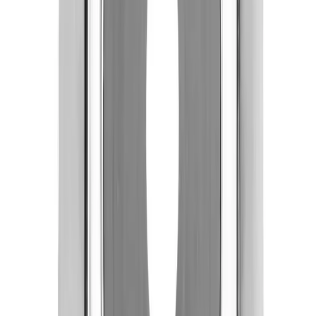
Spesifikasjoner
Produkt Id
8225099481287
Merke
Faluplast
Art.nr.
Farge
GRO-4517069
Krom
GRO-4517068
Hvit
Dokumenter
Filnavn
Handlinger
Nedlasting
PDF
Faluplast Dekkskive Enkel Delbar
Frakt og levering