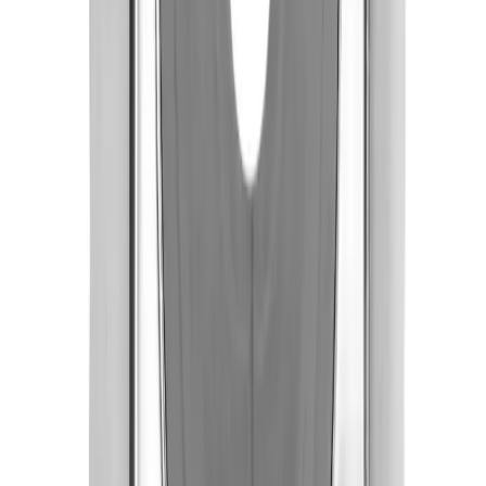
Lagervare: 3-5 virkedager
Varer lagerført i vår fysiske butikk, eller som er lagerført
på eksternt sentrallager.
Bestillingsvare: 5-14 virkedager
Varer lagerført i vår fysiske butikk, eller som er lagerført
på eksternt sentrallager.
Produseres på bestilling: 18+ virkedager
Produktet blir produsert på fabrikk ved mottatt ordre.
Det blir booket plass i produksjonskø, varen blir