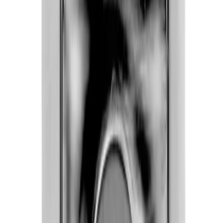
Krom
95 kr
Hvit
66 kr
Nettlager