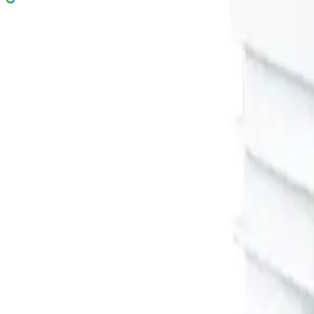
Flexit F Baderomsvifte
Enkel og god vifte
436 kr
Prisinfo
Farge
(
1
)
Hvit
Velg:
Farge
Lukk