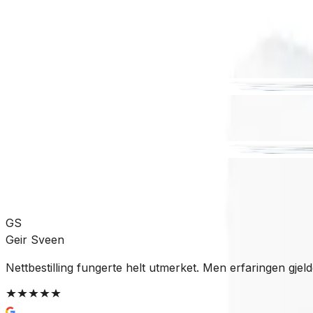
Ventilasjon
Baderomsvifte
SKU:
FL-400002
Se mer fra
Flexit
GS
Geir Sveen
Nettbestilling fungerte helt utmerket. Men erfaringen gjelder