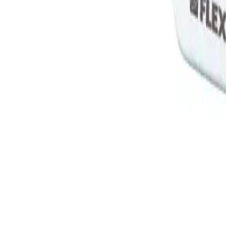
Hvit
436 kr
Modell
(
5
)
100 Standard
Velg:
Modell
Lukk