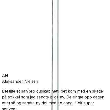
Allierbygget (Bergen)
Bestillingsvare
Hent i butikk etter:
10-14 virkedager
Trenger du raskere levering?
Se alternativer for rask
levering
Legg i handlekurv
5 040 kr
AN
Aleksander Nielsen
M
Bestilte et sanipro dusjkabinett, det kom med en skade
N
på sokkel som jeg sendte bilde av. De ringte opp dagen
v
etterpå og sendte ny del med en gang. Helt super
serivce.