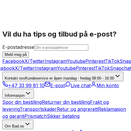
57 744 kr
P
På lager
Vil du ha tips og tilbud på e-post?
E-postadresse
Meld meg på
Facebook
X/Twitter
Instagram
Youtube
Pinterest
TikTok
Snap
ebook
X/Twitter
Instagram
Youtube
Pinterest
TikTok
Snapchat
Kontakt oss
Kundeservice er åpen mandag - fredag 08:00 - 16:00
+47 33 99 81 10
E-post
Live chat
Min konto
Informasjon
Spor din bestilling
Returner din bestilling
Frakt og
levering
Transportskader
Retur og angrerett
Reklamasjon
og garanti
Prismatch
Sikker betaling
Om Bad.no