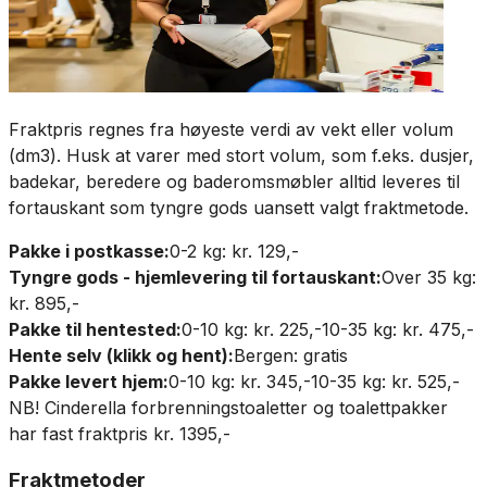
Fraktpris regnes fra høyeste verdi av vekt eller volum
(dm3). Husk at varer med stort volum, som f.eks. dusjer,
badekar, beredere og baderomsmøbler alltid leveres til
fortauskant som tyngre gods uansett valgt fraktmetode.
Pakke i postkasse:
0-2 kg: kr. 129,-
Tyngre gods - hjemlevering til fortauskant:
Over 35 kg:
kr. 895,-
Pakke til hentested:
0-10 kg: kr. 225,-
10-35 kg: kr. 475,-
Hente selv (klikk og hent):
Bergen: gratis
Pakke levert hjem:
0-10 kg: kr. 345,-
10-35 kg: kr. 525,-
NB! Cinderella forbrenningstoaletter og toalettpakker
har fast fraktpris kr. 1395,-
Fraktmetoder