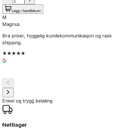
Legg i handlekurv
M
Magnus
Bra priser, hyggelig kundekommunikasjon og rask
G
shipping.
Enkel og trygg betaling
Nettlager