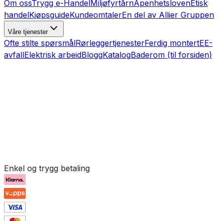
Om oss
Trygg e-Handel
Miljøfyrtårn
Åpenhetsloven
Etisk
handel
Kjøpsguide
Kundeomtaler
En del av Allier Gruppen
Våre tjenester
Ofte stilte spørsmål
Rørleggertjenester
Ferdig montert
EE-
avfall
Elektrisk arbeid
Blogg
Katalog
Baderom (til forsiden)
Enkel og trygg betaling