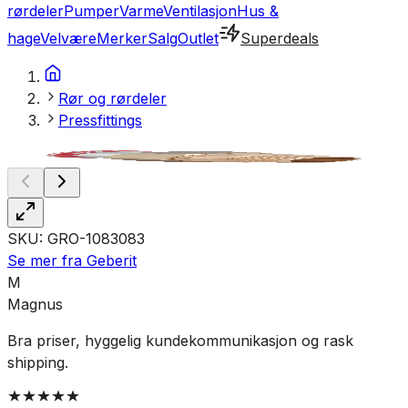
rørdeler
Pumper
Varme
Ventilasjon
Hus &
hage
Velvære
Merker
Salg
Outlet
Superdeals
Rør og rørdeler
Pressfittings
SKU:
GRO-1083083
Se mer fra
Geberit
M
Magnus
Bra priser, hyggelig kundekommunikasjon og rask
G
shipping.