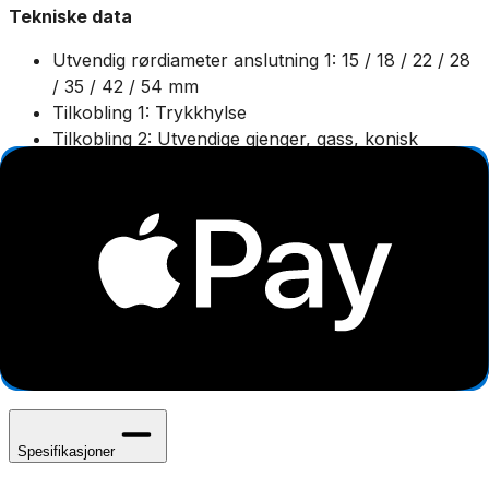
Tekniske data
Utvendig rørdiameter anslutning 1: 15 / 18 / 22 / 28
/ 35 / 42 / 54 mm
Tilkobling 1: Trykkhylse
Tilkobling 2: Utvendige gjenger, gass, konisk
(BSPT)
Nominell diameter tilkobling 2: 1/2" (15) / 3/4" (20) /
1" (25) / 1 1/4" (32) / 1 1/2"(40) / 2" (50)
Material tilkobling 1: Stål
Material tilkobling 2: Messing
Maksimalt driftstrykk ved 20 °C: 16 bar
Overflatebeskyttelse tilkobling 1:
Galvanisk/elektrolyttisk forsinket
Middeltemperatur (kontinuerlig): -30-120 °C
Spesifikasjoner