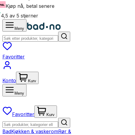
Kjøp nå, betal senere
4,5 av 5 stjerner
Meny
Favoritter
Konto
Kurv
Meny
Favoritter
Kurv
Bad
Kjøkken & vaskerom
Rør &