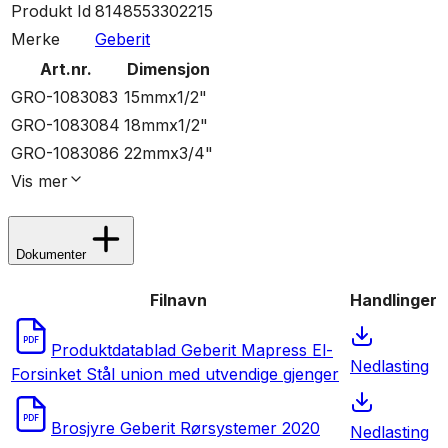
Produkt Id
8148553302215
Merke
Geberit
Art.nr.
Dimensjon
GRO-1083083
15mmx1/2"
GRO-1083084
18mmx1/2"
GRO-1083086
22mmx3/4"
Vis
mer
Dokumenter
Filnavn
Handlinger
PDF
Produktdatablad Geberit Mapress El-
Nedlasting
Forsinket Stål union med utvendige gjenger
PDF
Brosjyre Geberit Rørsystemer 2020
Nedlasting