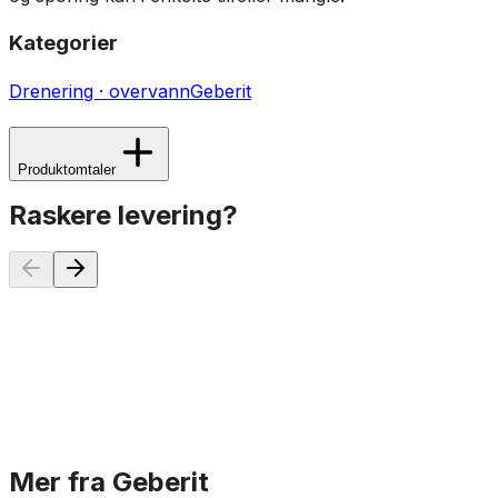
Kategorier
Drenering · overvann
Geberit
Produktomtaler
Raskere levering?
Wavin Sitech+ Ekspansjon Muffe
106 kr
På lager
Mer fra Geberit