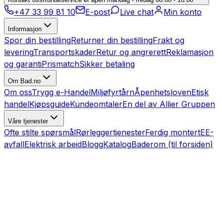
+47 33 99 81 10
E-post
Live chat
Min konto
Informasjon
Spor din bestilling
Returner din bestilling
Frakt og
levering
Transportskader
Retur og angrerett
Reklamasjon
og garanti
Prismatch
Sikker betaling
Om Bad.no
Om oss
Trygg e-Handel
Miljøfyrtårn
Åpenhetsloven
Etisk
handel
Kjøpsguide
Kundeomtaler
En del av Allier Gruppen
Våre tjenester
Ofte stilte spørsmål
Rørleggertjenester
Ferdig montert
EE-
avfall
Elektrisk arbeid
Blogg
Katalog
Baderom (til forsiden)