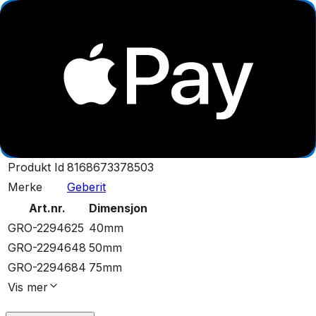
Tekniske data
Materiale: Polypropylen
Rørfarge: Svart
Dimensjon: 40 / 50 / 75 / 110 / 125 / 160 mm
Spesifikasjoner
Produkt Id
8168673378503
Merke
Geberit
Art.nr.
Dimensjon
GRO-2294625
40mm
GRO-2294648
50mm
GRO-2294684
75mm
Vis
mer