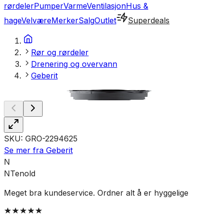
rørdeler
Pumper
Varme
Ventilasjon
Hus &
hage
Velvære
Merker
Salg
Outlet
Superdeals
Rør og rørdeler
Drenering og overvann
Geberit
SKU:
GRO-2294625
Se mer fra
Geberit
N
NTenold
Meget bra kundeservice. Ordner alt å er hyggelige
R