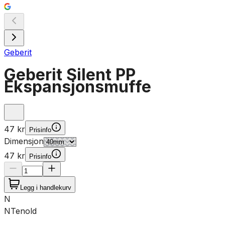
Geberit
Geberit Silent PP
Ekspansjonsmuffe
47 kr
Prisinfo
Dimensjon
47 kr
Prisinfo
Legg i handlekurv
N
NTenold