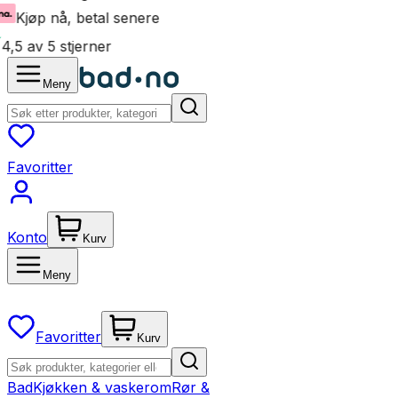
Kjøp nå, betal senere
4,5 av 5 stjerner
Meny
Favoritter
Konto
Kurv
Meny
Favoritter
Kurv
Bad
Kjøkken & vaskerom
Rør &