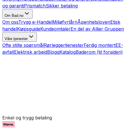
og garanti
Prismatch
Sikker betaling
Om Bad.no
Om oss
Trygg e-Handel
Miljøfyrtårn
Åpenhetsloven
Etisk
handel
Kjøpsguide
Kundeomtaler
En del av Allier Gruppen
Våre tjenester
Ofte stilte spørsmål
Rørleggertjenester
Ferdig montert
EE-
avfall
Elektrisk arbeid
Blogg
Katalog
Baderom (til forsiden)
Enkel og trygg betaling