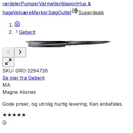
rørdeler
Pumper
Varme
Ventilasjon
Hus &
hage
Velvære
Merker
Salg
Outlet
Superdeals
Geberit
SKU:
GRO-2294726
Se mer fra
Geberit
MA
Magne Aksnes
Gode priser, og utrolig hurtig levering. Kan anbefales.
G
t
g