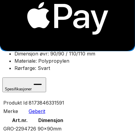
Produktbeskrivelse
Geberit Silent PP parallelgren
Til bygninger med store krav til lyd demping.
Tekniske data
Dimensjon øvr: 90/90 / 110/110 mm
Materiale: Polypropylen
Rørfarge: Svart
Spesifikasjoner
Produkt Id
8173846331591
Merke
Geberit
Art.nr.
Dimensjon
GRO-2294726
90x90mm