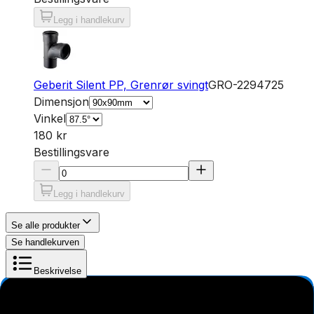
Legg i handlekurv
Geberit Silent PP, Grenrør svingt
GRO-2294725
Dimensjon
Vinkel
180 kr
Bestillingsvare
Legg i handlekurv
Se alle produkter
Se handlekurven
Beskrivelse