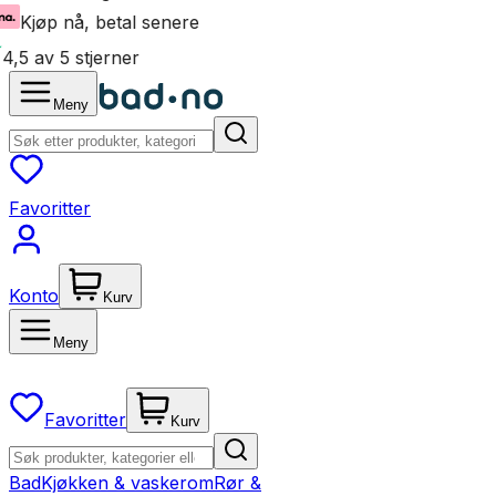
Kjøp nå, betal senere
4,5 av 5 stjerner
Meny
Favoritter
Konto
Kurv
Meny
Favoritter
Kurv
Bad
Kjøkken & vaskerom
Rør &