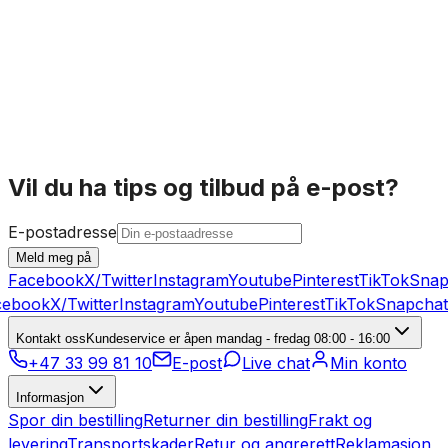
Geberit PEH/Silent Elektro-sveisemuffe
56 kr
1
På lager
K
Vil du ha tips og tilbud på e-post?
E-postadresse
Meld meg på
Facebook
X/Twitter
Instagram
Youtube
Pinterest
TikTok
Snap
ebook
X/Twitter
Instagram
Youtube
Pinterest
TikTok
Snapchat
Kontakt oss
Kundeservice er åpen mandag - fredag 08:00 - 16:00
+47 33 99 81 10
E-post
Live chat
Min konto
Informasjon
Spor din bestilling
Returner din bestilling
Frakt og
levering
Transportskader
Retur og angrerett
Reklamasjon