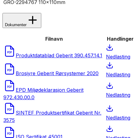
GRO-2294767
110x110mm
Dokumenter
Filnavn
Handlinger
PDF
Produktdatablad Geberit 390.457.14.1
Nedlasting
PDF
Brosjyre Geberit Rørsystemer 2020
Nedlasting
PDF
EPD Miljødeklarasjon Geberit
Nedlasting
972.430.00.0
PDF
SINTEF Produktsertifikat Geberit Nr.
Nedlasting
3575
PDF
ISO Sertifikat 45001