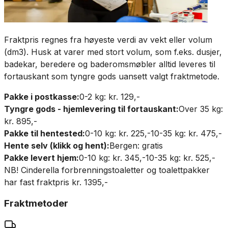
Fraktpris regnes fra høyeste verdi av vekt eller volum
(dm3). Husk at varer med stort volum, som f.eks. dusjer,
badekar, beredere og baderomsmøbler alltid leveres til
fortauskant som tyngre gods uansett valgt fraktmetode.
Pakke i postkasse:
0-2 kg: kr. 129,-
Tyngre gods - hjemlevering til fortauskant:
Over 35 kg:
kr. 895,-
Pakke til hentested:
0-10 kg: kr. 225,-
10-35 kg: kr. 475,-
Hente selv (klikk og hent):
Bergen: gratis
Pakke levert hjem:
0-10 kg: kr. 345,-
10-35 kg: kr. 525,-
NB! Cinderella forbrenningstoaletter og toalettpakker
har fast fraktpris kr. 1395,-
Fraktmetoder