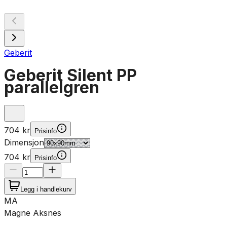
Geberit
Geberit Silent PP
parallelgren
704 kr
Prisinfo
Dimensjon
704 kr
Prisinfo
Legg i handlekurv
MA
Magne Aksnes