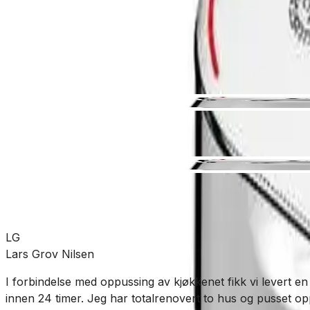
Bad
Blandebatteri
Servantbatteri
SKU:
GRO-4340378
Se mer fra
Gustavsberg
LG
Lars Grov Nilsen
I forbindelse med oppussing av kjøkkenet fikk vi levert en
innen 24 timer. Jeg har totalrenovert to hus og pusset opp t