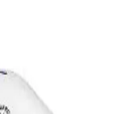
ilasjon
Hus & hage
Velvære
Merker
Salg
Outlet
Superdeals