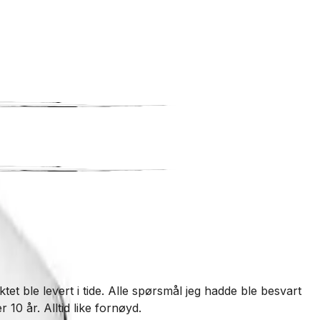
T
et ble levert i tide. Alle spørsmål jeg hadde ble besvart
V
 10 år. Alltid like fornøyd.