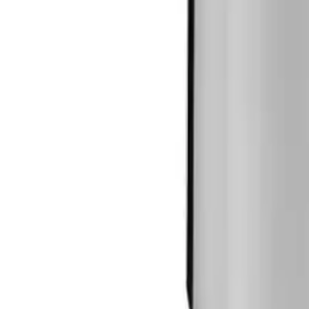
Krom
1 338 kr
Nettlager
Bestillingsvare
Forventet levering:
10-14 virkedager
Allierbygget (Bergen)
Bestillingsvare