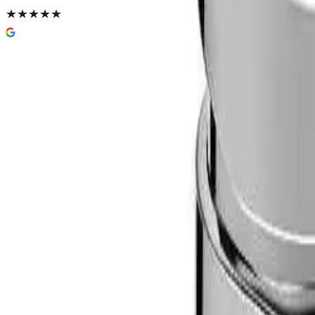
Gustavsberg Atlantic Servantbatteri
Blyfri
1 338 kr
Prismatch
Farge
(
1
)
Krom
Velg:
Farge
Lukk