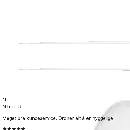
Bad
Toalett
Tilbehør
SKU:
GRO-6026592
Se mer fra
Gustavsberg
N
NTenold
Meget bra kundeservice. Ordner alt å er hyggelige