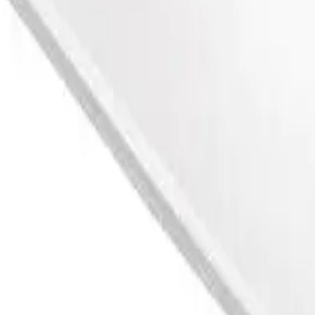
Enkel
339 kr