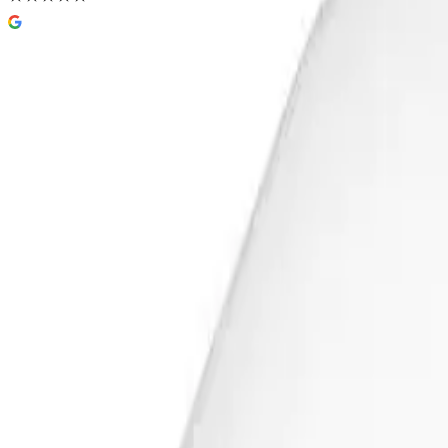
Gustavsberg Sisternelokk med Trykk
5,0
(
5
omtaler
)
386 kr
Prisinfo
Spyling
(
2
)
Dobbel
Velg:
Spyling
Lukk