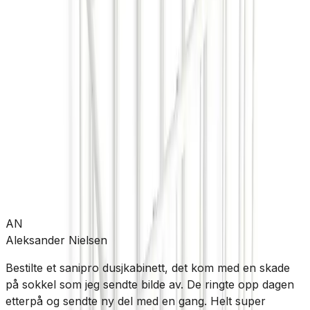
Allierbygget (Bergen)
Bestillingsvare
Hent i butikk etter:
10-14 virkedager
Trenger du raskere levering?
Se alternativer for rask
levering
Legg i handlekurv
135 kr
AN
Aleksander Nielsen
Bestilte et sanipro dusjkabinett, det kom med en skade
H
på sokkel som jeg sendte bilde av. De ringte opp dagen
etterpå og sendte ny del med en gang. Helt super