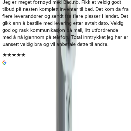
Jeg er meget fornøyd med Bad.no. Fikk et veldig godt
T
tilbud på nesten komplett inventar til bad. Det kom da fra
flere leverandører og sendt fra flere plasser i landet. Det
gikk ann å bestille med levering etter avtalt dato. Veldig
god og rask kommunikasjon på mail, litt utfordrende
med å nå igjennom på telefon. Total inntrykket jeg har er
uansett veldig bra og vil anbefale dette til andre.
Habo Dørholder 120-165mm
215 kr
Prisinfo
Dimensjon
(
2
)
120mm