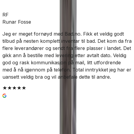
Legg i handlekurv
2 965 kr
RF
Runar Fosse
Jeg er meget fornøyd med Bad.no. Fikk et veldig godt
R
tilbud på nesten komplett inventar til bad. Det kom da fra
flere leverandører og sendt fra flere plasser i landet. Det
gikk ann å bestille med levering etter avtalt dato. Veldig
god og rask kommunikasjon på mail, litt utfordrende
med å nå igjennom på telefon. Total inntrykket jeg har er
uansett veldig bra og vil anbefale dette til andre.
Enkel og trygg betaling