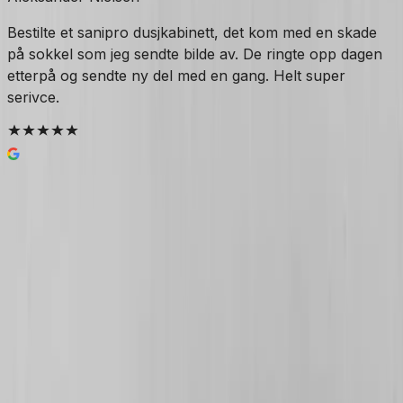
Bestilte et sanipro dusjkabinett, det kom med en skade
H
på sokkel som jeg sendte bilde av. De ringte opp dagen
etterpå og sendte ny del med en gang. Helt super
serivce.
INR STAGE Speilskap med
stikkontakt
B40-140xH72xD14cm