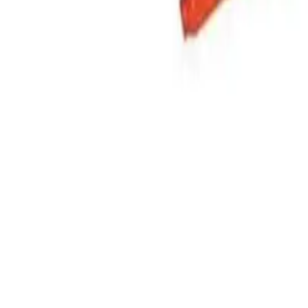
VK44STD
300 kr
Nettlager
Lagervare:
Kun 3 stk
Forventet levering:
3-5 virkedager
Allierbygget (Bergen)
Klikk & hent:
Kun 3 stk
Legg i handlekurv
300 kr