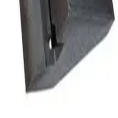
VK50STD
268 kr