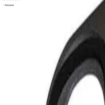
Intra Monteringsutstyr for Vaskekar
5,0
(
3
omtaler
)
300 kr
Prismatch
Type
(
3
)
VK44STD
Velg:
Type
Lukk