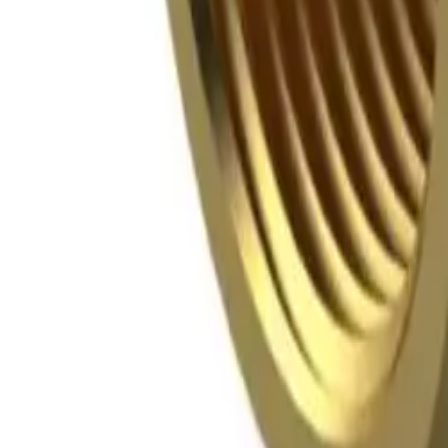
1/2"x3/4"
125 kr
Nettlager
Bestillingsvare
Forventet levering:
10-14 virkedager
Allierbygget (Bergen)
Bestillingsvare
Hent i butikk etter:
10-14 virkedager