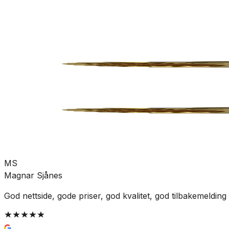
Rør og rørdeler
Messing rørdeler
SKU:
GRO-5022657
Se mer fra
Isiflo
MS
Magnar Sjånes
God nettside, gode priser, god kvalitet, god tilbakemelding 