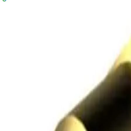
Isiflo Slangesokkel Type 3824
125 kr
Prisinfo
Dimensjon
(
4
)
1/2"x3/4"
Velg:
Dimensjon
Lukk