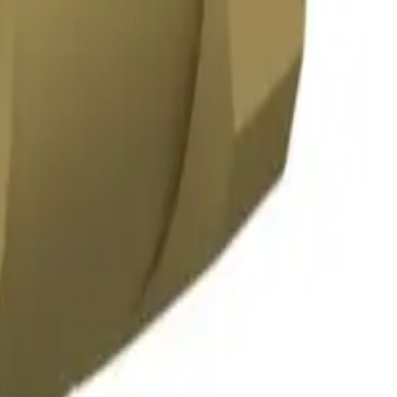
1/2"x5/8"
119 kr
1