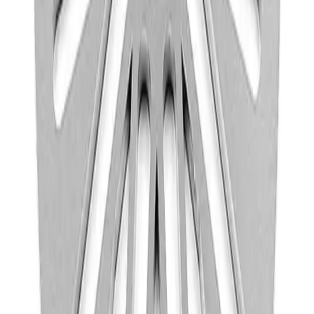
NB! Cinderella forbrenningstoaletter og toalettpakker
har fast fraktpris kr. 1395,-
Fraktmetoder
Pakke i postkasse
Pakken sendes som vanlig brevpost og leveres i din
postkasse. Du vil få melding om at pakken er på vei og
når den er utlevert. Hvis pakken ikke får plass i
postkassen mottar du en SMS eller e-post med melding
om at pakken kan hentes på postkontoret eller "post i
butikk". Benyttes typisk på små forsendelser under 2 kg.
Pakke til hentested