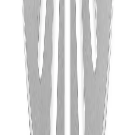
Tyngre gods - hjemlevering til fortauskant
Pakken levers til gateplan, eller så nærme en vanlig
transportbil kommer. Du blir kontaktet av transportøren
for å avtale tidspunkt for utlevering når pakken er
underveis. Benyttes typisk på større forsendelser (volum
dm3) og pakker over 35 kg.
Hente selv (klikk og hent)
Du kan hente selv på vårt hovedkontor i Bergen.
Fraktalternativet er gratis, men det kan ta lengre tid
siden ordren sendes sammen med butikkens egne
leveringer til lageret. Dersom varen allerede er på lager i
Bergen, vil den være klar for henting innen 24 timer alle
hverdager. Det er ikke mulig å hente lørdag / søndag. Du