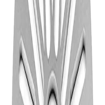
Filnavn
Handlinger
Nedlasting
PDF
Produktark Jafo 3403518
Nedlasting
PDF
FDV Jafo Golvbrunnar i plast
Frakt og levering
Lagervare: 3-5 virkedager
Varer lagerført i vår fysiske butikk, eller som er lagerført
på eksternt sentrallager.
Bestillingsvare: 5-14 virkedager