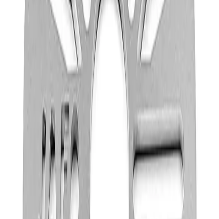
Varer lagerført i vår fysiske butikk, eller som er lagerført
på eksternt sentrallager.
Produseres på bestilling: 18+ virkedager
Produktet blir produsert på fabrikk ved mottatt ordre.
Det blir booket plass i produksjonskø, varen blir
produsert, pakket og sendt.
Fraktpriser