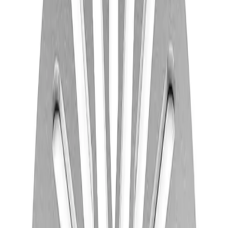
Produktbeskrivelse
Jafo Slukrist PS 86 med uttak
Ø150mm
Gulvslukrist i rustfritt stål med uttak Ø34 mm.
Gulvslukristen passer til alle JAFOs gulvsluk i plast med
skruklemring
Spesifikasjoner
Produkt Id
7315648774343
Merke
Jafo
Dokumenter