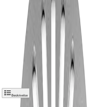
Enkel og trygg betaling
Hvorfor Bad.no?
Prismatch
Kjøpshjelp?
Kontakt oss
4,5
av 5 stjerner basert på
2 500
+ omtaler
Jafo slukrist PS 86 ø150mm med uttak
Legg i handlekurv
1 713 kr
1 713 kr
Jafo slukrist PS 86 ø150mm med uttak
Beskrivelse