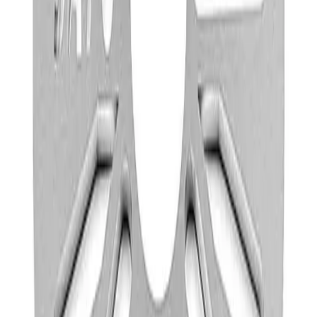
Fraktpris regnes fra høyeste verdi av vekt eller volum
(dm3). Husk at varer med stort volum, som f.eks. dusjer,
badekar, beredere og baderomsmøbler alltid leveres til
fortauskant som tyngre gods uansett valgt fraktmetode.
Pakke i postkasse:
0-2 kg: kr. 129,-
Tyngre gods - hjemlevering til fortauskant:
Over 35 kg:
kr. 895,-
Pakke til hentested:
0-10 kg: kr. 225,-
10-35 kg: kr. 475,-
Hente selv (klikk og hent):
Bergen: gratis
Pakke levert hjem:
0-10 kg: kr. 345,-
10-35 kg: kr. 525,-