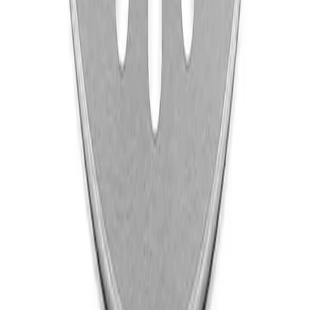
blir kontaktet når varen er klar for henting.
Direkte fra fabrikk
For hurtig og kostnadseffektiv levering, vil enkelte varer
sendes direkte fra produsenten / fabrikken til deg.
Forsendelsen benytter leverandørens logistikksystemer,
og sporing kan i enkelte tilfeller mangle.
Kategorier
Rør og rørdeler
Avløp · avløpsrør og
deler
Sluk
Slukrist
Jafo
Jafo slukrist
Jafo Sluk
Jafo Avløp ·
avløpsrør og deler
Produktomtaler