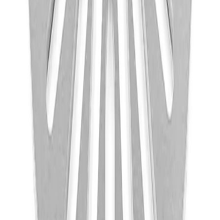
Pakken leveres til nærmeste utleveringssted, som ofte er
postkontor eller butikker med "post i butikk". Nærmeste
utleveringssted velges automatisk i henhold til oppgitt
adresse. Du får beskjed når pakken kan hentes.
Benyttes typisk på mindre forsendelser og pakker under
35 kg.
Pakke levert hjem
Hjemlevering til alle husstander i hele landet mellom kl.
8–17 eller 17–21. I byer og tettsteder leveres pakken
mellom kl. 17–21, og du mottar en sms med lenke til
Posten/Bring. Du får informasjon om estimert
leveringstidspunkt innenfor et én-times intervall. Kan
velges på mindre forsendelser og pakker under 35 kg.