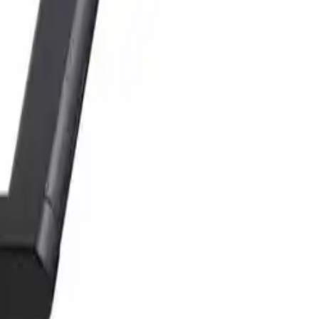
Eik / Svart
236 kr