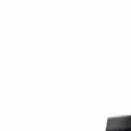
ilasjon
Hus & hage
Velvære
Merker
Salg
Outlet
Superdeals