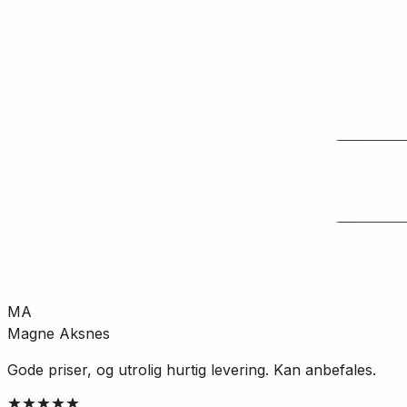
Bad
Baderomsinnredning
Knotter og håndtak
SKU:
LB-608603
Se mer fra
Linn Bad
MA
Magne Aksnes
Gode priser, og utrolig hurtig levering. Kan anbefales.