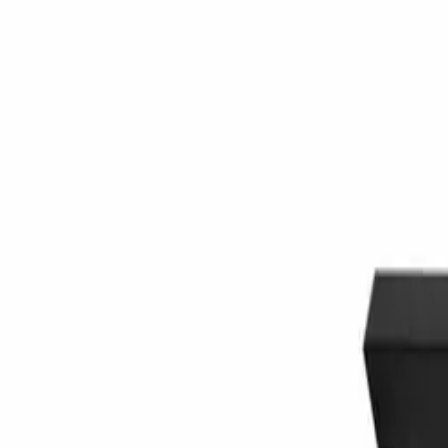
Svart / Svart eik
236 kr
Nettlager
Bestillingsvare
Forventet levering:
10-14 virkedager
Allierbygget (Bergen)
Bestillingsvare