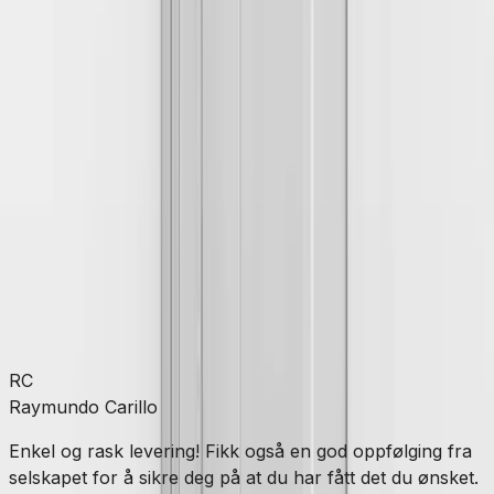
Allierbygget (Bergen)
Bestillingsvare
Hent i butikk etter:
10-14 virkedager
Trenger du raskere levering?
Se alternativer for rask
levering
Legg i handlekurv
10 189 kr
RC
Raymundo Carillo
Enkel og rask levering! Fikk også en god oppfølging fra
selskapet for å sikre deg på at du har fått det du ønsket.
s