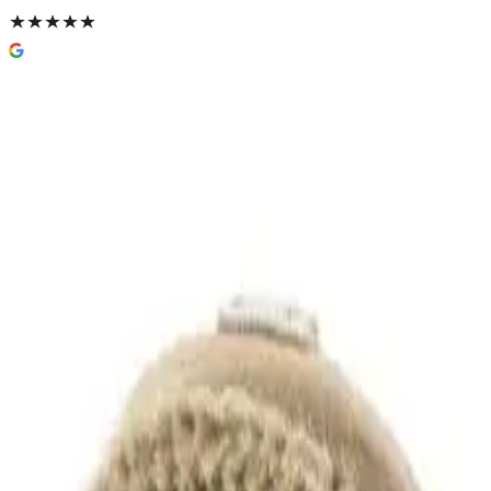
Martini Spa Badebørste med naturbu
269 kr
Prismatch
Nettlager
Lagervare:
Kun 5 stk
Forventet levering:
3-5 virkedager