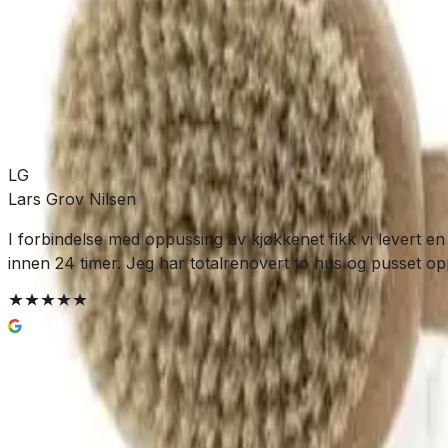
Allierbygget (Bergen)
Klikk & hent:
Kun 5 stk
Legg i handlekurv
269 kr
LG
Lars Grov Nilsen
I forbindelse med oppussing av kjøkkenet fikk vi levert en
innen 24 timer. Jeg har totalrenovert to hus og pusset opp t
Enkel og trygg betaling