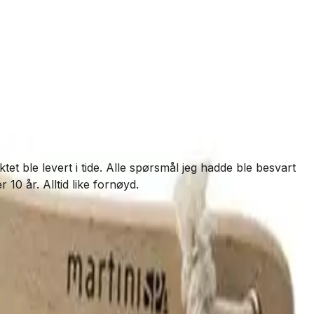
T
et ble levert i tide. Alle spørsmål jeg hadde ble besvart
V
 10 år. Alltid like fornøyd.