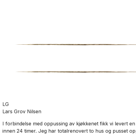
Velvære
Hudpleie
Scrub
SKU:
TER-M456MMM
Se mer fra
Martini Spa
LG
Lars Grov Nilsen
I forbindelse med oppussing av kjøkkenet fikk vi levert en
innen 24 timer. Jeg har totalrenovert to hus og pusset opp t