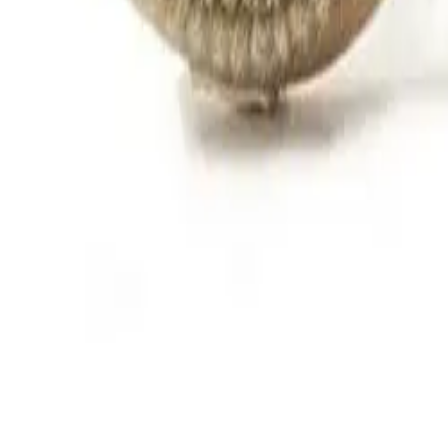
Passer godt med
Legg til i utvalg
Martini Spa Pimpstein
79 kr
Legg til i utvalg
Martini Spa Sminke Svamp
114 kr
Legg til i utvalg
Halvor Bakke Design No.8 Hand & Body wash 500ml
261 kr
Legg produkt i kurv
Hvorfor Bad.no?