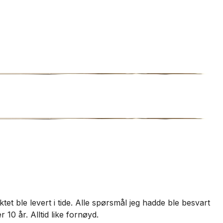
T
et ble levert i tide. Alle spørsmål jeg hadde ble besvart
V
 10 år. Alltid like fornøyd.