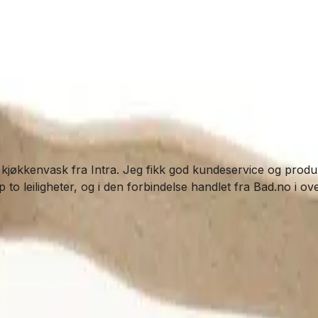
 kjøkkenvask fra Intra. Jeg fikk god kundeservice og produkt
o leiligheter, og i den forbindelse handlet fra Bad.no i over