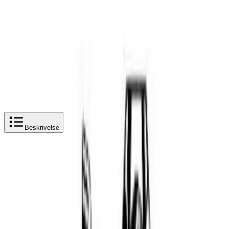
Kjøpshjelp?
Kontakt oss
4,5
av 5 stjerner basert på
2 500
+ omtaler
NIL Forstillingskran for Rør-i-Rør
Legg i handlekurv
720 kr
720 kr
NIL Forstillingskran for Rør-i-Rør
Beskrivelse
Produktbeskrivelse
NIL Forstillingskran for Rør-i-Rør
Med 78 mm innstikk, 40 mm gjenget parti, rosett Ø 80
med ring 1/2". ELB-forskruning, lang, for rør Ø 10 mm.