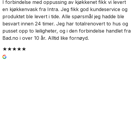
I forbindelse med oppussing av kjøkkenet fikk vi levert
V
en kjøkkenvask fra Intra. Jeg fikk god kundeservice og
produktet ble levert i tide. Alle spørsmål jeg hadde ble
besvart innen 24 timer. Jeg har totalrenovert to hus og
pusset opp to leiligheter, og i den forbindelse handlet fra
Bad.no i over 10 år. Alltid like fornøyd.
NIL Forstillingskran for Rør-i-Rør
720 kr
Prisinfo