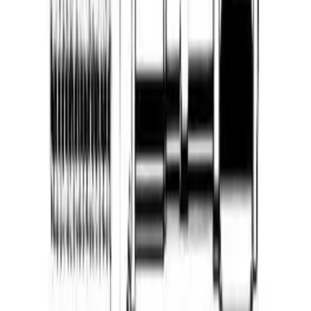
Pakke i postkasse:
0-2 kg: kr. 129,-
Tyngre gods - hjemlevering til fortauskant:
Over 35 kg:
kr. 895,-
Pakke til hentested:
0-10 kg: kr. 225,-
10-35 kg: kr. 475,-
Hente selv (klikk og hent):
Bergen: gratis
Pakke levert hjem:
0-10 kg: kr. 345,-
10-35 kg: kr. 525,-
NB! Cinderella forbrenningstoaletter og toalettpakker
har fast fraktpris kr. 1395,-
Fraktmetoder
Pakke i postkasse
Pakken sendes som vanlig brevpost og leveres i din
postkasse. Du vil få melding om at pakken er på vei og
når den er utlevert. Hvis pakken ikke får plass i
postkassen mottar du en SMS eller e-post med melding