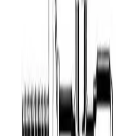
Varer lagerført i vår fysiske butikk, eller som er lagerført
på eksternt sentrallager.
Bestillingsvare: 5-14 virkedager
Varer lagerført i vår fysiske butikk, eller som er lagerført
på eksternt sentrallager.
Produseres på bestilling: 18+ virkedager
Produktet blir produsert på fabrikk ved mottatt ordre.
Det blir booket plass i produksjonskø, varen blir
produsert, pakket og sendt.
Fraktpriser