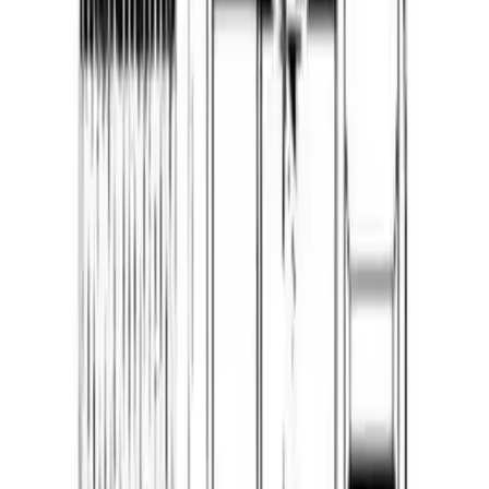
Fraktpris regnes fra høyeste verdi av vekt eller volum
(dm3). Husk at varer med stort volum, som f.eks. dusjer,
badekar, beredere og baderomsmøbler alltid leveres til
fortauskant som tyngre gods uansett valgt fraktmetode.