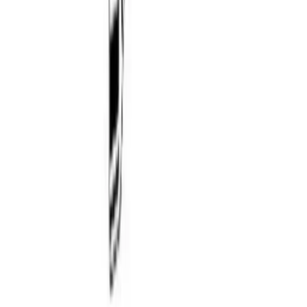
mellom kl. 17–21, og du mottar en sms med lenke til
Posten/Bring. Du får informasjon om estimert
leveringstidspunkt innenfor et én-times intervall. Kan
velges på mindre forsendelser og pakker under 35 kg.
Tyngre gods - hjemlevering til fortauskant
Pakken levers til gateplan, eller så nærme en vanlig
transportbil kommer. Du blir kontaktet av transportøren
for å avtale tidspunkt for utlevering når pakken er
underveis. Benyttes typisk på større forsendelser (volum
dm3) og pakker over 35 kg.
Hente selv (klikk og hent)