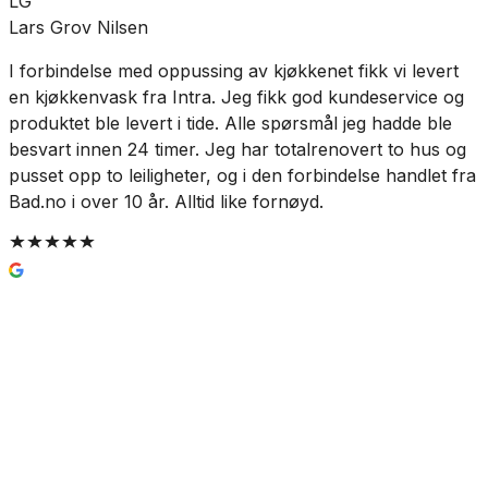
LG
Lars Grov Nilsen
T
I forbindelse med oppussing av kjøkkenet fikk vi levert
V
en kjøkkenvask fra Intra. Jeg fikk god kundeservice og
produktet ble levert i tide. Alle spørsmål jeg hadde ble
besvart innen 24 timer. Jeg har totalrenovert to hus og
pusset opp to leiligheter, og i den forbindelse handlet fra
Bad.no i over 10 år. Alltid like fornøyd.
Enkel og trygg betaling
Hvorfor Bad.no?
Prismatch