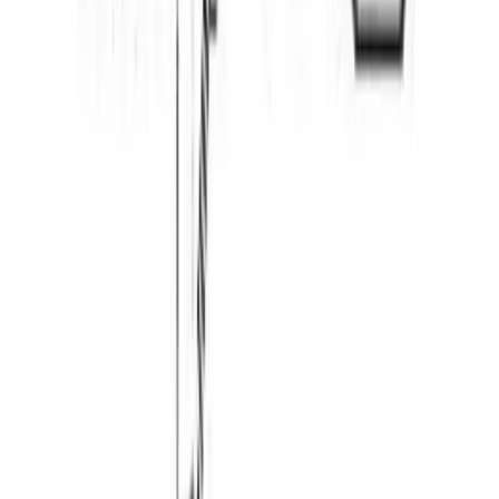
om at pakken kan hentes på postkontoret eller "post i
butikk". Benyttes typisk på små forsendelser under 2 kg.
Pakke til hentested
Pakken leveres til nærmeste utleveringssted, som ofte er
postkontor eller butikker med "post i butikk". Nærmeste
utleveringssted velges automatisk i henhold til oppgitt
adresse. Du får beskjed når pakken kan hentes.
Benyttes typisk på mindre forsendelser og pakker under
35 kg.
Pakke levert hjem
Hjemlevering til alle husstander i hele landet mellom kl.
8–17 eller 17–21. I byer og tettsteder leveres pakken