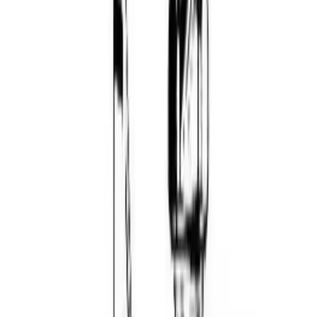
4385977 er avsinkningsfri.
Tekniske data
Varemerke: Friedrich Gamper
Dimensjon øvr: 1/2" x 15 mm
Spesifikasjoner
Produkt Id
7317062713543
Merke
Froster
Frakt og levering
Lagervare: 3-5 virkedager