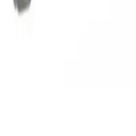
Tyngre gods - hjemlevering til fortauskant
Pakken levers til gateplan, eller så nærme en vanlig
transportbil kommer. Du blir kontaktet av transportøren
for å avtale tidspunkt for utlevering når pakken er
underveis. Benyttes typisk på større forsendelser (volum
dm3) og pakker over 35 kg.
Hente selv (klikk og hent)
Du kan hente selv på vårt hovedkontor i Bergen.
Fraktalternativet er gratis, men det kan ta lengre tid
siden ordren sendes sammen med butikkens egne
leveringer til lageret. Dersom varen allerede er på lager i
Bergen, vil den være klar for henting innen 24 timer alle