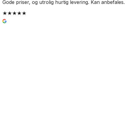
Gode priser, og utrolig hurtig levering. Kan anbefales.
G
t
g
Nito Strålemunnstykke Krom
672 kr
Prisinfo
Nettlager
Lagervare:
10+ stk