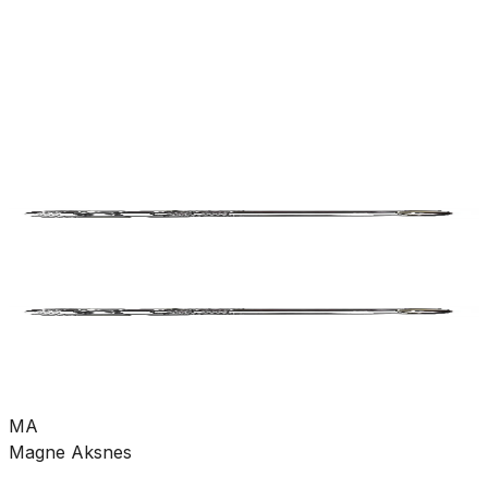
rørdeler
Pumper
Varme
Ventilasjon
Hus &
hage
Velvære
Merker
Salg
Outlet
Superdeals
Hus og hage
Hageutstyr
Hageslange
SKU:
GRO-9320023
Se mer fra
Ahlsell
MA
Magne Aksnes