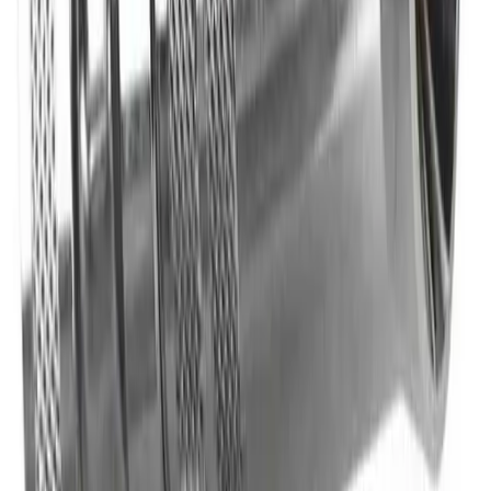
Pakke levert hjem:
0-10 kg: kr. 345,-
10-35 kg: kr. 525,-
NB! Cinderella forbrenningstoaletter og toalettpakker
har fast fraktpris kr. 1395,-
Fraktmetoder
Pakke i postkasse
Pakken sendes som vanlig brevpost og leveres i din
postkasse. Du vil få melding om at pakken er på vei og
når den er utlevert. Hvis pakken ikke får plass i
postkassen mottar du en SMS eller e-post med melding
om at pakken kan hentes på postkontoret eller "post i
butikk". Benyttes typisk på små forsendelser under 2 kg.
Pakke til hentested