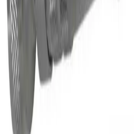
Pakken leveres til nærmeste utleveringssted, som ofte er
postkontor eller butikker med "post i butikk". Nærmeste
utleveringssted velges automatisk i henhold til oppgitt
adresse. Du får beskjed når pakken kan hentes.
Benyttes typisk på mindre forsendelser og pakker under
35 kg.
Pakke levert hjem
Hjemlevering til alle husstander i hele landet mellom kl.
8–17 eller 17–21. I byer og tettsteder leveres pakken
mellom kl. 17–21, og du mottar en sms med lenke til
Posten/Bring. Du får informasjon om estimert
leveringstidspunkt innenfor et én-times intervall. Kan
velges på mindre forsendelser og pakker under 35 kg.