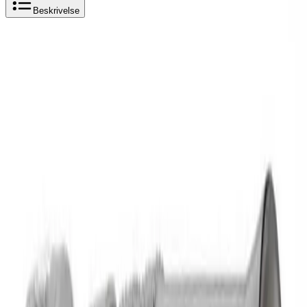
Beskrivelse
Produktbeskrivelse
Nito Strålemunnstykke Krom
Strålerør regulerbart
Tekniske data
Varemerke: Nito
Slangetilkobling: 3/4"
Spesifikasjoner
Produkt Id
7320211488967
Merke
Ahlsell