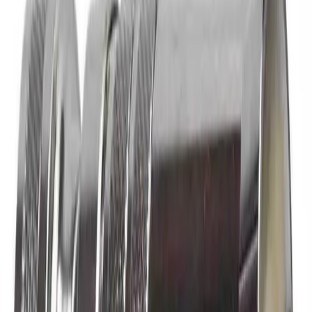
Dokumenter
Filnavn
Handlinger
Nedlasting
PDF
FDV Ahlsell 9320023
Frakt og levering
Lagervare: 3-5 virkedager
Varer lagerført i vår fysiske butikk, eller som er lagerført
på eksternt sentrallager.