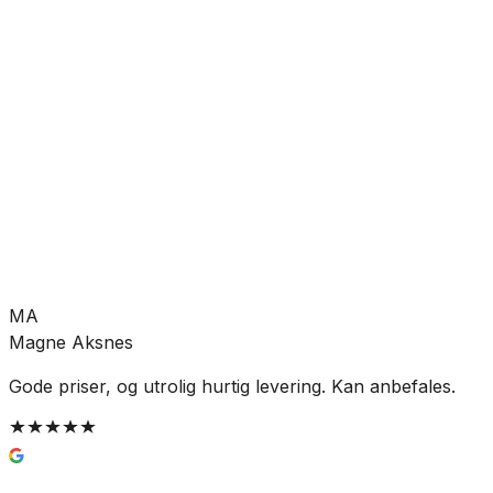
Forventet levering:
3-5 virkedager
Allierbygget (Bergen)
Leveres til butikk
Hent etter:
3-5 virkedager
Legg i handlekurv
672 kr
MA
Magne Aksnes
Gode priser, og utrolig hurtig levering. Kan anbefales.
G
t
g