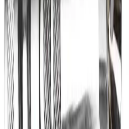
Fraktpris regnes fra høyeste verdi av vekt eller volum
(dm3). Husk at varer med stort volum, som f.eks. dusjer,
badekar, beredere og baderomsmøbler alltid leveres til
fortauskant som tyngre gods uansett valgt fraktmetode.
Pakke i postkasse:
0-2 kg: kr. 129,-
Tyngre gods - hjemlevering til fortauskant:
Over 35 kg:
kr. 895,-
Pakke til hentested:
0-10 kg: kr. 225,-
10-35 kg: kr. 475,-
Hente selv (klikk og hent):
Bergen: gratis