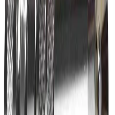
Bestillingsvare: 5-14 virkedager
Varer lagerført i vår fysiske butikk, eller som er lagerført
på eksternt sentrallager.
Produseres på bestilling: 18+ virkedager
Produktet blir produsert på fabrikk ved mottatt ordre.
Det blir booket plass i produksjonskø, varen blir
produsert, pakket og sendt.
Fraktpriser