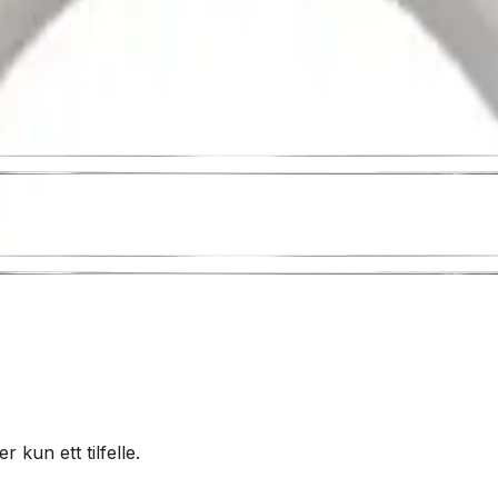
 kun ett tilfelle.