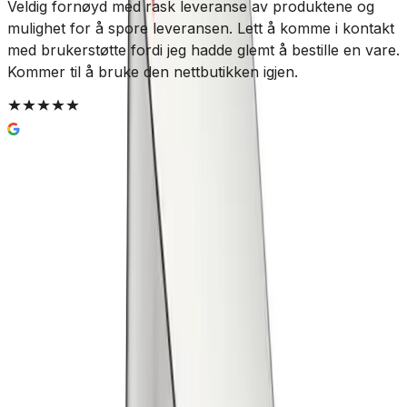
Veldig fornøyd med rask leveranse av produktene og
B
mulighet for å spore leveransen. Lett å komme i kontakt
p
med brukerstøtte fordi jeg hadde glemt å bestille en vare.
e
Kommer til å bruke den nettbutikken igjen.
s
Oras Optima Servantbatteri small
Standard hendel
2 595 kr
Prisinfo
Farge
(
2
)
Krom