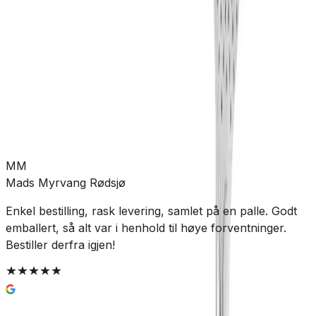
Bestillingsvare
Hent i butikk etter:
10-14 virkedager
Trenger du raskere levering?
Se alternativer for rask
levering
Legg i handlekurv
7 495 kr
MM
Mads Myrvang Rødsjø
Enkel bestilling, rask levering, samlet på en palle. Godt
T
emballert, så alt var i henhold til høye forventninger.
Bestiller derfra igjen!