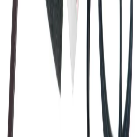
utleveringssted velges automatisk i henhold til oppgitt
adresse. Du får beskjed når pakken kan hentes.
Benyttes typisk på mindre forsendelser og pakker under
35 kg.
Pakke levert hjem
Hjemlevering til alle husstander i hele landet mellom kl.
8–17 eller 17–21. I byer og tettsteder leveres pakken
mellom kl. 17–21, og du mottar en sms med lenke til
Posten/Bring. Du får informasjon om estimert
leveringstidspunkt innenfor et én-times intervall. Kan
velges på mindre forsendelser og pakker under 35 kg.
Tyngre gods - hjemlevering til fortauskant