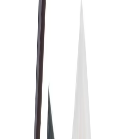
Dersom dette er tilfellet, bør x-ringene skiftes ut med
nye. Utskiftingen kan skje uten at vanntilførselen stenges
av.
Spesifikasjoner
Produkt Id
7319388848327
Merke
Oras Armatur
Dokumenter
Filnavn
Handlinger
Nedlasting
PDF
FDV Oras 158735
Nedlasting
PDF
Produktdatablad Oras 158735