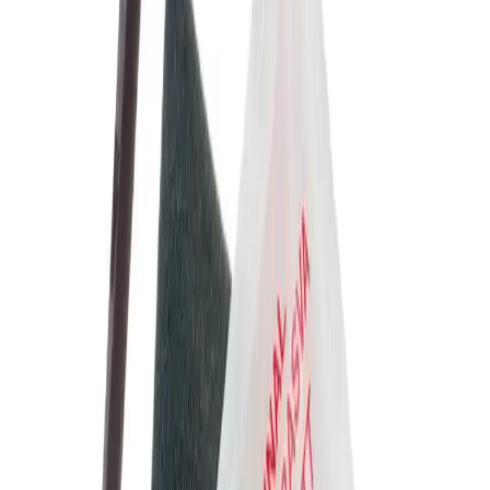
Nedlasting
PDF
Reservedel Guide 945969-04-19
Nedlasting
PDF
Reservedel Guide Oras
Frakt og levering
Lagervare: 3-5 virkedager
Varer lagerført i vår fysiske butikk, eller som er lagerført
på eksternt sentrallager.
Bestillingsvare: 5-14 virkedager
Varer lagerført i vår fysiske butikk, eller som er lagerført