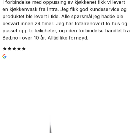
I forbindelse med oppussing av kjøkkenet fikk vi levert
V
en kjøkkenvask fra Intra. Jeg fikk god kundeservice og
produktet ble levert i tide. Alle spørsmål jeg hadde ble
besvart innen 24 timer. Jeg har totalrenovert to hus og
pusset opp to leiligheter, og i den forbindelse handlet fra
Bad.no i over 10 år. Alltid like fornøyd.
Oras Safira Leppepakningsett
158735
5,0
(
1
omtale
)
60 kr
Prismatch