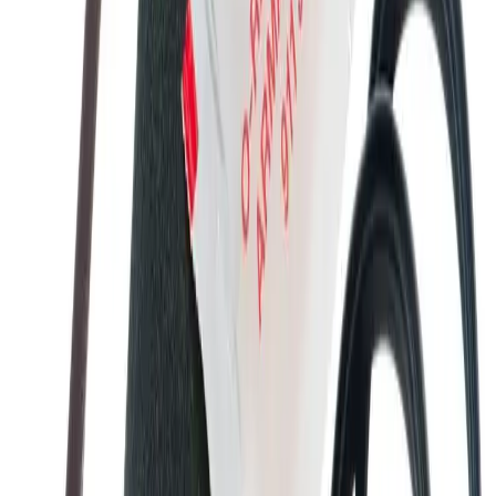
Fraktpris regnes fra høyeste verdi av vekt eller volum
(dm3). Husk at varer med stort volum, som f.eks. dusjer,
badekar, beredere og baderomsmøbler alltid leveres til
fortauskant som tyngre gods uansett valgt fraktmetode.
Pakke i postkasse:
0-2 kg: kr. 129,-
Tyngre gods - hjemlevering til fortauskant:
Over 35 kg:
kr. 895,-
Pakke til hentested:
0-10 kg: kr. 225,-
10-35 kg: kr. 475,-
Hente selv (klikk og hent):
Bergen: gratis
Pakke levert hjem:
0-10 kg: kr. 345,-
10-35 kg: kr. 525,-
NB! Cinderella forbrenningstoaletter og toalettpakker
har fast fraktpris kr. 1395,-