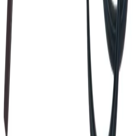
Pakken levers til gateplan, eller så nærme en vanlig
transportbil kommer. Du blir kontaktet av transportøren
for å avtale tidspunkt for utlevering når pakken er
underveis. Benyttes typisk på større forsendelser (volum
dm3) og pakker over 35 kg.
Hente selv (klikk og hent)
Du kan hente selv på vårt hovedkontor i Bergen.
Fraktalternativet er gratis, men det kan ta lengre tid
siden ordren sendes sammen med butikkens egne
leveringer til lageret. Dersom varen allerede er på lager i
Bergen, vil den være klar for henting innen 24 timer alle
hverdager. Det er ikke mulig å hente lørdag / søndag. Du
blir kontaktet når varen er klar for henting.