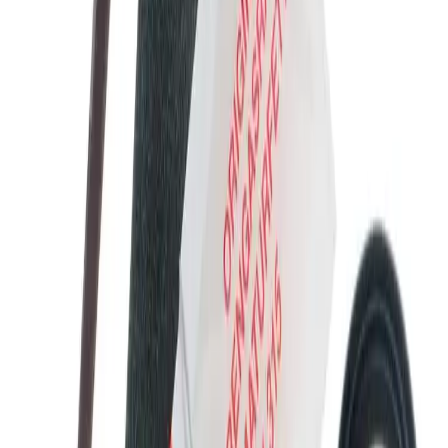
på eksternt sentrallager.
Produseres på bestilling: 18+ virkedager
Produktet blir produsert på fabrikk ved mottatt ordre.
Det blir booket plass i produksjonskø, varen blir
produsert, pakket og sendt.
Fraktpriser