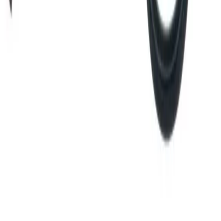
Direkte fra fabrikk
For hurtig og kostnadseffektiv levering, vil enkelte varer
sendes direkte fra produsenten / fabrikken til deg.
Forsendelsen benytter leverandørens logistikksystemer,
og sporing kan i enkelte tilfeller mangle.
Kategorier
Blandebatteri
Tilbehør og reservedeler til
blandebatteri
Oras Armatur
Oras blandebatteri
Oras
reservedeler blandebatteri
Oras safira
Produktomtaler
5,0
(
1
omtale
)
Populære alternativer