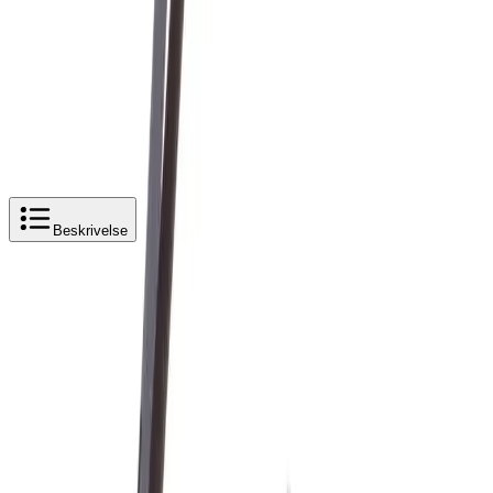
4,5
av 5 stjerner basert på
2 500
+ omtaler
Oras Safira Leppepakningsett 158735
Legg i handlekurv
60 kr
60 kr
Oras Safira Leppepakningsett 158735
Beskrivelse
Produktbeskrivelse
Oras Safira Leppepakningsett 158735
Dersom kjøkkenkranen drypper over eller under tuten,
er x-ringene sannsynligvis slitt eller det er urenheter til
stede.