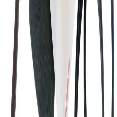
Fraktmetoder
Pakke i postkasse
Pakken sendes som vanlig brevpost og leveres i din
postkasse. Du vil få melding om at pakken er på vei og
når den er utlevert. Hvis pakken ikke får plass i
postkassen mottar du en SMS eller e-post med melding
om at pakken kan hentes på postkontoret eller "post i
butikk". Benyttes typisk på små forsendelser under 2 kg.
Pakke til hentested
Pakken leveres til nærmeste utleveringssted, som ofte er
postkontor eller butikker med "post i butikk". Nærmeste