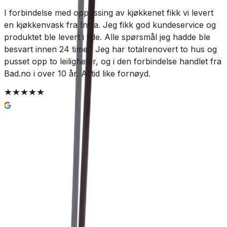
I forbindelse med oppussing av kjøkkenet fikk vi levert
V
en kjøkkenvask fra Intra. Jeg fikk god kundeservice og
produktet ble levert i tide. Alle spørsmål jeg hadde ble
besvart innen 24 timer. Jeg har totalrenovert to hus og
pusset opp to leiligheter, og i den forbindelse handlet fra
Bad.no i over 10 år. Alltid like fornøyd.
Enkel og trygg betaling
Hvorfor Bad.no?
Prismatch
Kjøpshjelp?
Kontakt oss