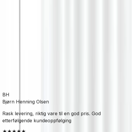
Utsolgt
Allierbygget (Bergen)
Utsolgt
Trenger du raskere levering?
Se alternativer for rask
levering
Utsolgt
BH
Bjørn Henning Olsen
Rask levering, riktig vare til en god pris. God
R
etterfølgende kundeoppfølging