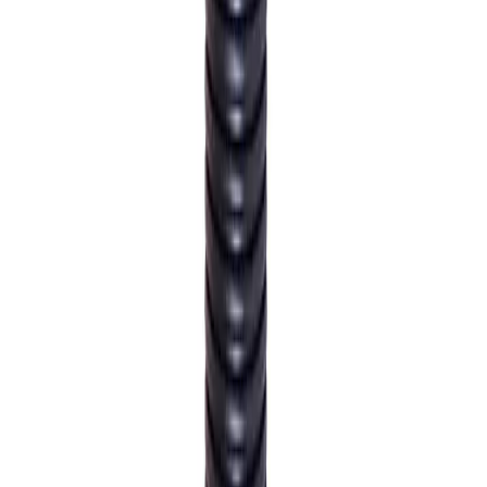
Bestillingsvare: 5-14 virkedager
Varer lagerført i vår fysiske butikk, eller som er lagerført
på eksternt sentrallager.
Produseres på bestilling: 18+ virkedager
Produktet blir produsert på fabrikk ved mottatt ordre.
Det blir booket plass i produksjonskø, varen blir
produsert, pakket og sendt.
Fraktpriser