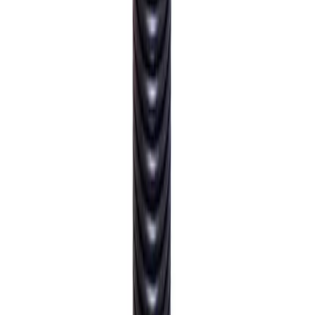
Tyngre gods - hjemlevering til fortauskant
Pakken levers til gateplan, eller så nærme en vanlig
transportbil kommer. Du blir kontaktet av transportøren
for å avtale tidspunkt for utlevering når pakken er
underveis. Benyttes typisk på større forsendelser (volum
dm3) og pakker over 35 kg.
Hente selv (klikk og hent)
Du kan hente selv på vårt hovedkontor i Bergen.
Fraktalternativet er gratis, men det kan ta lengre tid
siden ordren sendes sammen med butikkens egne
leveringer til lageret. Dersom varen allerede er på lager i