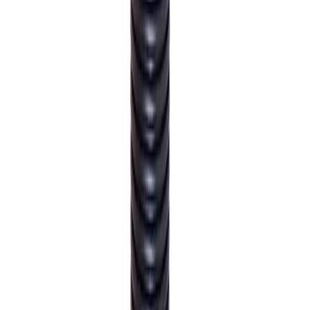
Fraktpris regnes fra høyeste verdi av vekt eller volum
(dm3). Husk at varer med stort volum, som f.eks. dusjer,
badekar, beredere og baderomsmøbler alltid leveres til
fortauskant som tyngre gods uansett valgt fraktmetode.
Pakke i postkasse:
0-2 kg: kr. 129,-
Tyngre gods - hjemlevering til fortauskant:
Over 35 kg:
kr. 895,-
Pakke til hentested:
0-10 kg: kr. 225,-
10-35 kg: kr. 475,-
Hente selv (klikk og hent):
Bergen: gratis