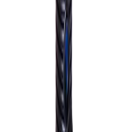
Pakke levert hjem:
0-10 kg: kr. 345,-
10-35 kg: kr. 525,-
NB! Cinderella forbrenningstoaletter og toalettpakker
har fast fraktpris kr. 1395,-
Fraktmetoder
Pakke i postkasse
Pakken sendes som vanlig brevpost og leveres i din
postkasse. Du vil få melding om at pakken er på vei og
når den er utlevert. Hvis pakken ikke får plass i
postkassen mottar du en SMS eller e-post med melding
om at pakken kan hentes på postkontoret eller "post i
butikk". Benyttes typisk på små forsendelser under 2 kg.