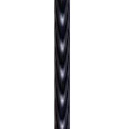
Bergen, vil den være klar for henting innen 24 timer alle
hverdager. Det er ikke mulig å hente lørdag / søndag. Du
blir kontaktet når varen er klar for henting.
Direkte fra fabrikk
For hurtig og kostnadseffektiv levering, vil enkelte varer
sendes direkte fra produsenten / fabrikken til deg.
Forsendelsen benytter leverandørens logistikksystemer,
og sporing kan i enkelte tilfeller mangle.
Kategorier
Rør og rørdeler
Drenering ·
overvann
Drenskum
Pipelife
Pipelife Drenering · overvann
Produktomtaler