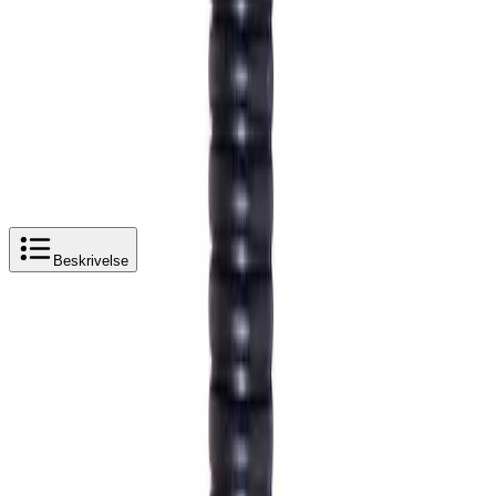
Legg i handlekurv
8 515 kr
8 515 kr
Beskrivelse
Produktbeskrivelse
Pipelife husdrenskum Ø400 med vannlås
Kummen samler tak- og drensvann i et sandfang med
utløp. Kummen har tre påkoblinger i 110 mm for
drensrør og takvann. Kummen er bygd av 400 mm svart