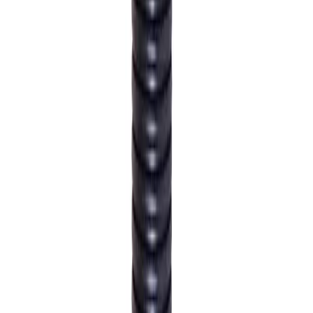
Nedlasting
PDF
FDV Pipelife Små Sandfangkummer
Nedlasting
PDF
Produktdatablad Pipelife 3227307
Nedlasting
PDF
Produktdatablad Pipelife
Nedlasting
PDF
Produktdatablad Pipelife
Frakt og levering
Lagervare: 3-5 virkedager
Varer lagerført i vår fysiske butikk, eller som er lagerført
på eksternt sentrallager.