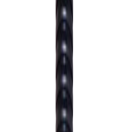
35 liter
8 515 kr
70 liter
9 360 kr