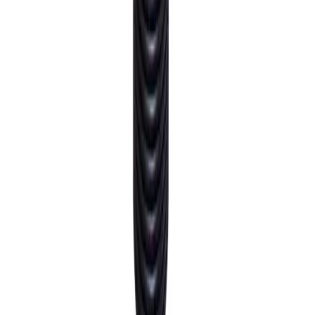
Informasjon
Spor din bestilling
Returner din bestilling
Frakt og
levering
Transportskader
Retur og angrerett
Reklamasjon
og garanti
Prismatch
Sikker betaling
Om Bad.no
Om oss
Trygg e-Handel
Miljøfyrtårn
Åpenhetsloven
Etisk
handel
Kjøpsguide
Kundeomtaler
En del av Allier Gruppen
Våre tjenester
Ofte stilte spørsmål
Rørleggertjenester
Ferdig montert
EE-
avfall
Elektrisk arbeid
Blogg
Katalog
Baderom (til forsiden)