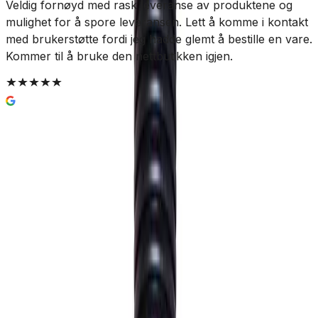
Veldig fornøyd med rask leveranse av produktene og
R
mulighet for å spore leveransen. Lett å komme i kontakt
med brukerstøtte fordi jeg hadde glemt å bestille en vare.
Kommer til å bruke den nettbutikken igjen.
Pipelife Husdrenskum Ø400 med
Vannlås
8 515 kr
Prisinfo
Sandfangvolum
(
2
)
35 liter
Velg:
Sandfangvolum
Lukk