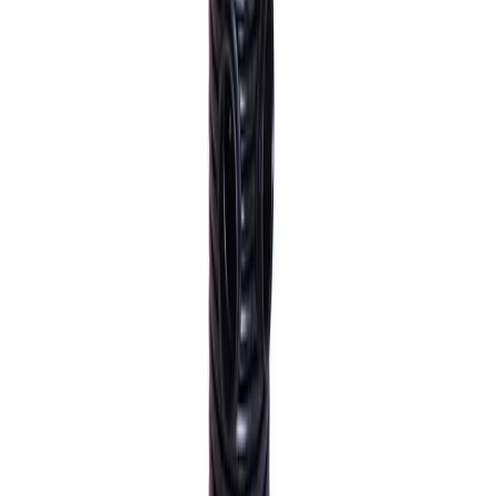
Pakke til hentested
Pakken leveres til nærmeste utleveringssted, som ofte er
postkontor eller butikker med "post i butikk". Nærmeste
utleveringssted velges automatisk i henhold til oppgitt
adresse. Du får beskjed når pakken kan hentes.
Benyttes typisk på mindre forsendelser og pakker under
35 kg.
Pakke levert hjem
Hjemlevering til alle husstander i hele landet mellom kl.
8–17 eller 17–21. I byer og tettsteder leveres pakken
mellom kl. 17–21, og du mottar en sms med lenke til
Posten/Bring. Du får informasjon om estimert
leveringstidspunkt innenfor et én-times intervall. Kan
velges på mindre forsendelser og pakker under 35 kg.