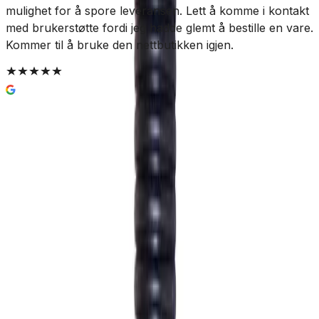
mulighet for å spore leveransen. Lett å komme i kontakt
med brukerstøtte fordi jeg hadde glemt å bestille en vare.
Kommer til å bruke den nettbutikken igjen.
Enkel og trygg betaling
Hvorfor Bad.no?
Prismatch
Kjøpshjelp?
Kontakt oss
4,5
av 5 stjerner basert på
2 500
+ omtaler
Pipelife Husdrenskum Ø400 med Vannlås