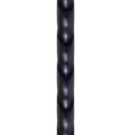
Pragma stigerør med blått innersjikt og er tilpasset alle
toppløsninger for dette. Ved krav om absolutt tetthet, må
bunn og utløp sveises.
Spesifikasjoner
Produkt Id
7319393632455
Merke
Pipelife
Art.nr.
Sandfangvolum
GRO-3227308
35 liter
GRO-3227307
70 liter
Dokumenter
Filnavn
Handlinger