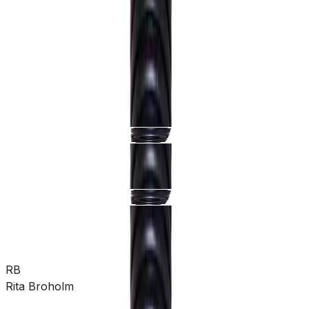
rørdeler
Pumper
Varme
Ventilasjon
Hus &
hage
Velvære
Merker
Salg
Outlet
Superdeals
Rør og rørdeler
Drenering og overvann
Drenskum
SKU:
GRO-3227308
Se mer fra
Pipelife
RB
Rita Broholm