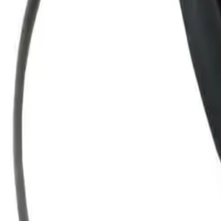
Nedlasting
PDF
Sertifikat Pipelife 10500
Frakt og levering
Lagervare: 3-5 virkedager
Varer lagerført i vår fysiske butikk, eller som er lagerført 
Bestillingsvare: 5-14 virkedager
Varer lagerført i vår fysiske butikk, eller som er lagerført 