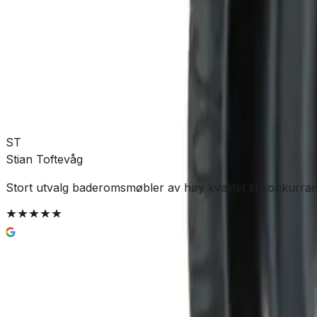
Allierbygget (Bergen)
Klikk & hent:
Kun 6 stk
Legg i handlekurv
93 kr
ST
Stian Toftevåg
Stort utvalg baderomsmøbler av høy kvalitet til konkurran
Enkel og trygg betaling