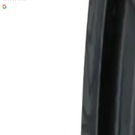
Pipelife Pili sluk-trakt
5,0
(
1
omtale
)
93 kr
Prisinfo
Nettlager
Lagervare:
Kun 6 stk
Forventet levering:
3-5 virkedager