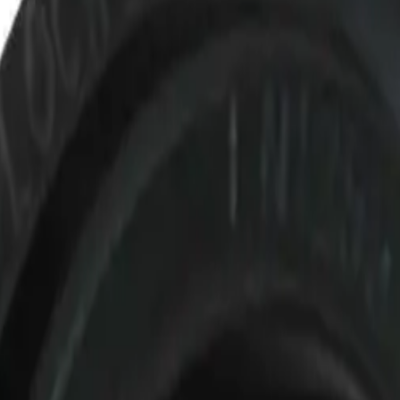
ilasjon
Hus & hage
Velvære
Merker
Salg
Outlet
Superdeals