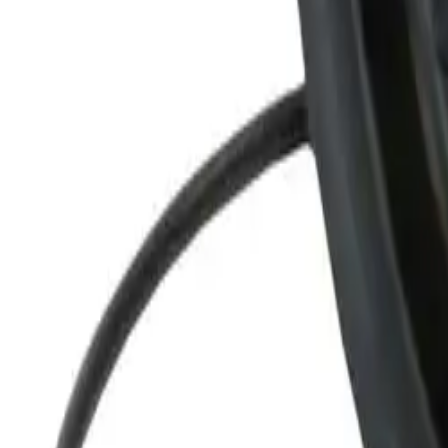
Pipelife Pili sluk-trakt
Sluk-trakt til PILI sluk Produsert i PP
Spesifikasjoner
Produkt Id
7315657130183
Merke
Pipelife
Dokumenter
Filnavn
Handlinger
Nedlasting
PDF
FDV Pipelife Pili Gulvsluk
Nedlasting
PDF
Produktdatablad Pipelife 4522087