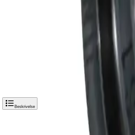
Hvorfor Bad.no?
Prismatch
Kjøpshjelp?
Kontakt oss
4,5
av 5 stjerner basert på
2 500
+ omtaler
Pipelife Pili sluk-trakt
Legg i handlekurv
93 kr
93 kr
Pipelife Pili sluk-trakt
Beskrivelse
Produktbeskrivelse