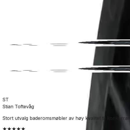
Rør og rørdeler
Sluk
Tilbehør
SKU:
GRO-4522087
Se mer fra
Pipelife
ST
Stian Toftevåg
Stort utvalg baderomsmøbler av høy kvalitet til konkurran