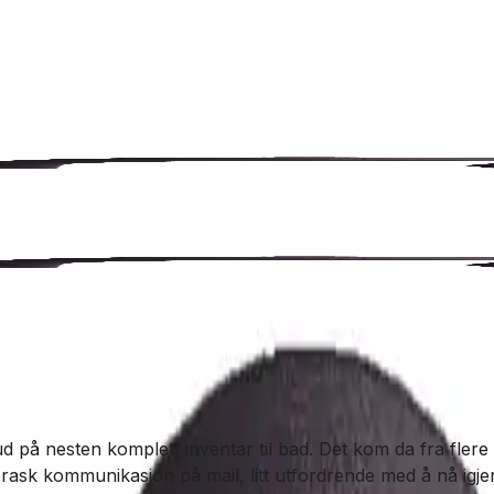
d på nesten komplett inventar til bad. Det kom da fra flere l
g rask kommunikasjon på mail, litt utfordrende med å nå igje