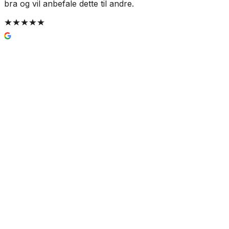
bra og vil anbefale dette til andre.
JRG Sanipex Plastklammer Enkel
5,0
(
1
omtale
)
7 kr
Prismatch
Dimensjon
(
3
)
12mm
Velg:
Dimensjon
Lukk