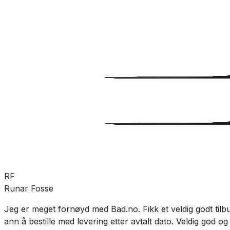
Rør og rørdeler
Rør-i-rør
Festemateriell
SKU:
GRO-5112633
Se mer fra
JRG Sanipex
RF
Runar Fosse
Jeg er meget fornøyd med Bad.no. Fikk et veldig godt tilbu
ann å bestille med levering etter avtalt dato. Veldig god o