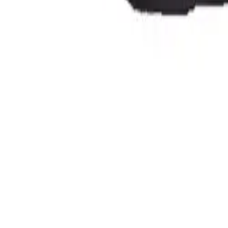
12mm
7 kr
Nettlager
Lagervare:
100+ stk
Forventet levering:
3-5 virkedager
Allierbygget (Bergen)
Klikk & hent:
50+ stk