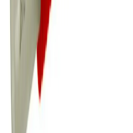
Bestillingsvare: 5-14 virkedager
Varer lagerført i vår fysiske butikk, eller som er lagerført
på eksternt sentrallager.
Produseres på bestilling: 18+ virkedager
Produktet blir produsert på fabrikk ved mottatt ordre.
Det blir booket plass i produksjonskø, varen blir
produsert, pakket og sendt.
Fraktpriser