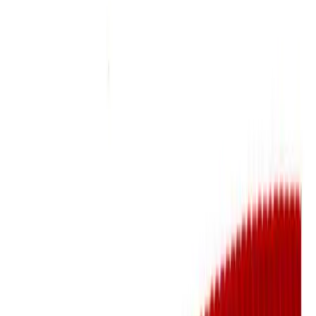
20mm
7 050 kr
Nettlager
Lagervare:
Kun 3 stk
Forventet levering:
3-5 virkedager