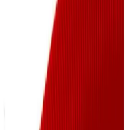
Enkel og trygg betaling
Hvorfor Bad.no?
Prismatch
Kjøpshjelp?
Kontakt oss
4,5
av 5 stjerner basert på
2 500
+ omtaler
Sanipex Calor rør-i-rør
Legg i handlekurv
3 403 kr
3 403 kr