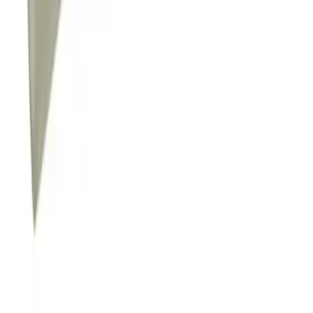
Fraktpris regnes fra høyeste verdi av vekt eller volum
(dm3). Husk at varer med stort volum, som f.eks. dusjer,
badekar, beredere og baderomsmøbler alltid leveres til
fortauskant som tyngre gods uansett valgt fraktmetode.
Pakke i postkasse:
0-2 kg: kr. 129,-
Tyngre gods - hjemlevering til fortauskant:
Over 35 kg:
kr. 895,-
Pakke til hentested:
0-10 kg: kr. 225,-
10-35 kg: kr. 475,-
Hente selv (klikk og hent):
Bergen: gratis