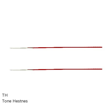
rørdeler
Pumper
Varme
Ventilasjon
Hus &
hage
Velvære
Merker
Salg
Outlet
Superdeals
Varme
Vannbåren varme
Gulvvarmerør
SKU:
BUN-8377011
Se mer fra
Armaturjonsson
TH
Tone Hestnes