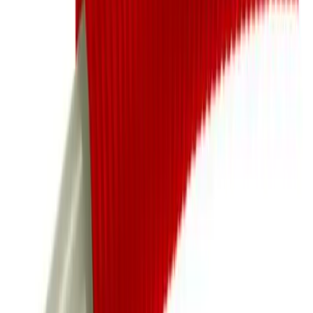
Rør-i-rør-system for vannbåren varme
Med ytterrør for økt beskyttelse og sikkerhet
Leveres i 50 m og 200 m kveil – fleksibel montering
Dimensjoner D12–D20 tilpasset ulike behov
Rørene brukes til å få varmtvann frem til radiatorer.
Medierøret er et kryssforbundet polyetylenrør (pex)
med en belegg av diffusjonsperre på utsiden (DIN4726)
som gjør at det ikke kommer luft til det lukkede
vannsystemet. Dette vil i så fall kunne føre til
korrosjonsskader på pumper etc. Medierøret er igjen
trukket inn i et rødt ytterrør av polyetylen. Ytterrøret
beskytter innerrøret mot mekanisk påvirkning samt at
det sørger for en utskiftsbarhet ved vedlikehold.
Spesifikasjoner
Produkt Id
8173794361543