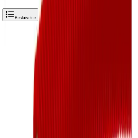
Beskrivelse
Produktbeskrivelse
Sanipex Calor rør-i-rør med ytterrør – 50 m og
200 m (D12,16,20mm)
Sanipex Calor rør-i-rør leveres med ytterrør og brukes i
vannbårne varmeanlegg. Systemet gir trygg og fleksibel
installasjon, samtidig som ytterrøret beskytter mot
skader og gjør det enkelt å føre rør i gulv og vegg.
Tilgjengelig i kveil på 50 meter eller 200 meter, med
dimensjoner fra D12, D16 og D20.(Sort eller Red)
Fordeler