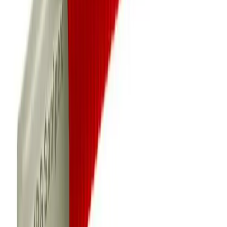
Merke
Armaturjonsson
Art.nr.
Lengde
Dimensjon
BUN-8377011
50 meter
12mm
BUN-8377012
50 meter
16mm
BUN-8377009
50 meter
20mm
Vis
mer
Frakt og levering
Lagervare: 3-5 virkedager
Varer lagerført i vår fysiske butikk, eller som er lagerført
på eksternt sentrallager.