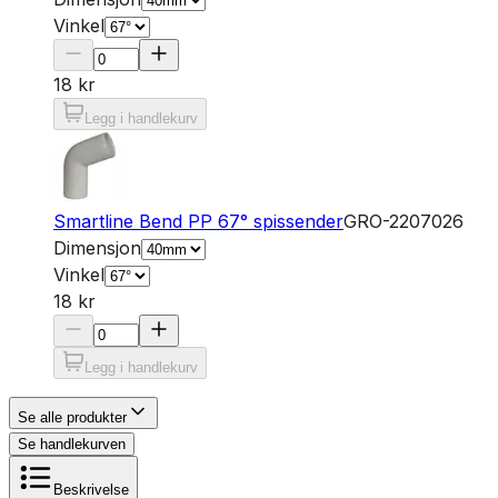
Vinkel
18 kr
Legg i handlekurv
Smartline Bend PP 67° spissender
GRO-2207026
Dimensjon
Vinkel
18 kr
Legg i handlekurv
Se alle produkter
Se handlekurven
Beskrivelse