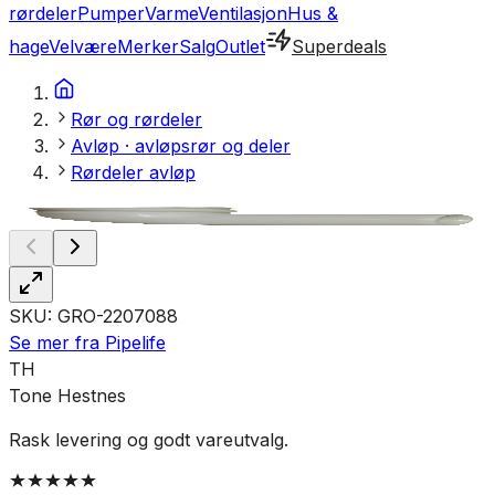
rørdeler
Pumper
Varme
Ventilasjon
Hus &
hage
Velvære
Merker
Salg
Outlet
Superdeals
Rør og rørdeler
Avløp · avløpsrør og deler
Rørdeler avløp
SKU:
GRO-2207088
Se mer fra
Pipelife
TH
Tone Hestnes
Rask levering og godt vareutvalg.
T