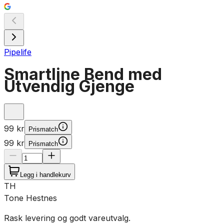
Pipelife
Smartline Bend med
Utvendig Gjenge
99 kr
Prismatch
99 kr
Prismatch
Legg i handlekurv
TH
Tone Hestnes
Rask levering og godt vareutvalg.
T