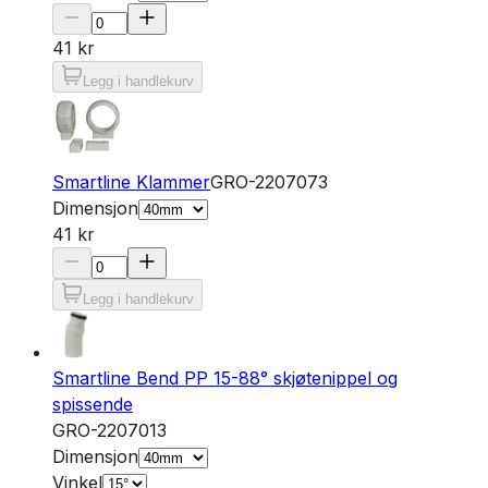
41 kr
Legg i handlekurv
Smartline Klammer
GRO-2207073
Dimensjon
41 kr
Legg i handlekurv
Smartline Bend PP 15-88° skjøtenippel og
spissende
GRO-2207013
Dimensjon
Vinkel