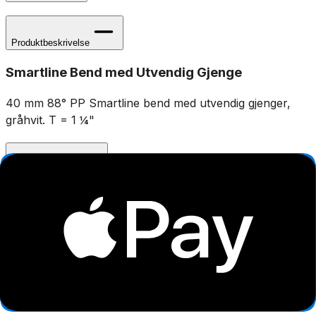
Produktbeskrivelse
Smartline Bend med Utvendig Gjenge
40 mm 88° PP Smartline bend med utvendig gjenger,
gråhvit. T = 1 ¼"
Spesifikasjoner
Produkt Id
7315639009479
Merke
Pipelife
Dokumenter
Filnavn
Handlinger