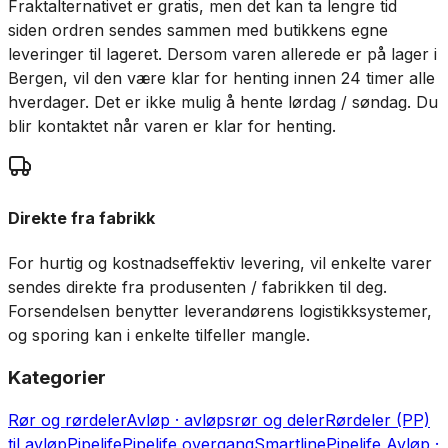
Fraktalternativet er gratis, men det kan ta lengre tid
siden ordren sendes sammen med butikkens egne
leveringer til lageret. Dersom varen allerede er på lager i
Bergen, vil den være klar for henting innen 24 timer alle
hverdager. Det er ikke mulig å hente lørdag / søndag. Du
blir kontaktet når varen er klar for henting.
Direkte fra fabrikk
For hurtig og kostnadseffektiv levering, vil enkelte varer
sendes direkte fra produsenten / fabrikken til deg.
Forsendelsen benytter leverandørens logistikksystemer,
og sporing kan i enkelte tilfeller mangle.
Kategorier
Rør og rørdeler
Avløp · avløpsrør og deler
Rørdeler (PP)
til avløp
Pipelife
Pipelife overgang
Smartline
Pipelife Avløp ·