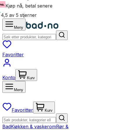
Kjøp nå, betal senere
4,5 av 5 stjerner
Meny
Favoritter
Konto
Kurv
Meny
Favoritter
Kurv
Bad
Kjøkken & vaskerom
Rør &