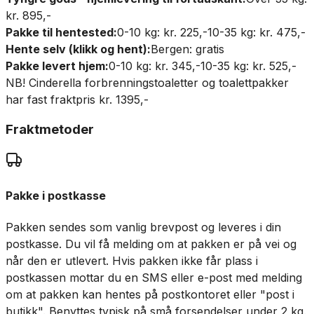
kr. 895,-
Pakke til hentested:
0-10 kg: kr. 225,-
10-35 kg: kr. 475,-
Hente selv (klikk og hent):
Bergen: gratis
Pakke levert hjem:
0-10 kg: kr. 345,-
10-35 kg: kr. 525,-
NB! Cinderella forbrenningstoaletter og toalettpakker
har fast fraktpris kr. 1395,-
Fraktmetoder
Pakke i postkasse
Pakken sendes som vanlig brevpost og leveres i din
postkasse. Du vil få melding om at pakken er på vei og
når den er utlevert. Hvis pakken ikke får plass i
postkassen mottar du en SMS eller e-post med melding
om at pakken kan hentes på postkontoret eller "post i
butikk". Benyttes typisk på små forsendelser under 2 kg.