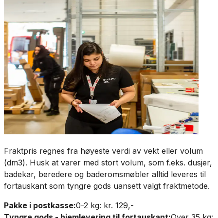
Fraktpris regnes fra høyeste verdi av vekt eller volum
(dm3). Husk at varer med stort volum, som f.eks. dusjer,
badekar, beredere og baderomsmøbler alltid leveres til
fortauskant som tyngre gods uansett valgt fraktmetode.
Pakke i postkasse:
0-2 kg: kr. 129,-
Tyngre gods - hjemlevering til fortauskant:
Over 35 kg: