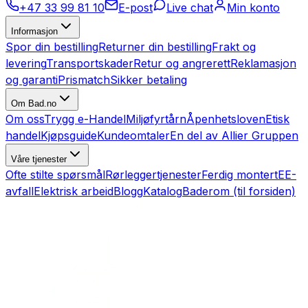
+47 33 99 81 10
E-post
Live chat
Min konto
Informasjon
Spor din bestilling
Returner din bestilling
Frakt og
levering
Transportskader
Retur og angrerett
Reklamasjon
og garanti
Prismatch
Sikker betaling
Om Bad.no
Om oss
Trygg e-Handel
Miljøfyrtårn
Åpenhetsloven
Etisk
handel
Kjøpsguide
Kundeomtaler
En del av Allier Gruppen
Våre tjenester
Ofte stilte spørsmål
Rørleggertjenester
Ferdig montert
EE-
avfall
Elektrisk arbeid
Blogg
Katalog
Baderom (til forsiden)