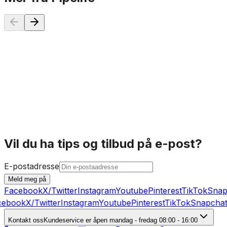
75x40mm
75x50mm
90x75mm
110x50mm
110x75mm
110x90mm
Pipelife Smartline Kortovergang PP
1
48 kr
P
På lager
Vil du ha tips og tilbud på e-post?
E-postadresse
Meld meg på
Facebook
X/Twitter
Instagram
Youtube
Pinterest
TikTok
Snap
ebook
X/Twitter
Instagram
Youtube
Pinterest
TikTok
Snapchat
Kontakt oss
Kundeservice er åpen mandag - fredag 08:00 - 16:00