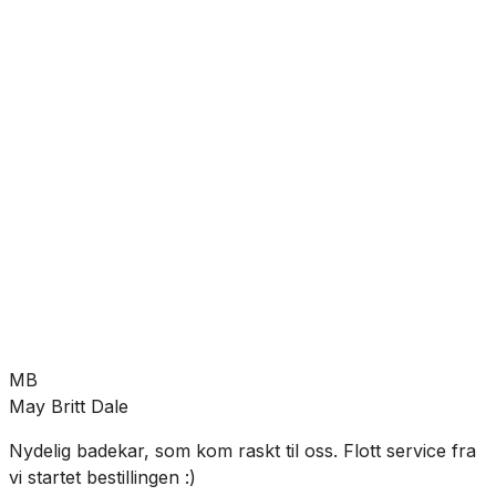
Nettlager
Lagervare:
Kun 2 stk
Forventet levering:
3-5 virkedager
Allierbygget (Bergen)
Klikk & hent:
Kun 2 stk
Legg i handlekurv
468 kr
MB
May Britt Dale
Nydelig badekar, som kom raskt til oss. Flott service fra
G
vi startet bestillingen :)