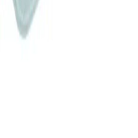
Pakke i postkasse:
0-2 kg: kr. 129,-
Tyngre gods - hjemlevering til fortauskant:
Over 35 kg:
kr. 895,-
Pakke til hentested:
0-10 kg: kr. 225,-
10-35 kg: kr. 475,-
Hente selv (klikk og hent):
Bergen: gratis
Pakke levert hjem:
0-10 kg: kr. 345,-
10-35 kg: kr. 525,-
NB! Cinderella forbrenningstoaletter og toalettpakker
har fast fraktpris kr. 1395,-
Fraktmetoder
Pakke i postkasse
Pakken sendes som vanlig brevpost og leveres i din
postkasse. Du vil få melding om at pakken er på vei og
når den er utlevert. Hvis pakken ikke får plass i
postkassen mottar du en SMS eller e-post med melding
om at pakken kan hentes på postkontoret eller "post i