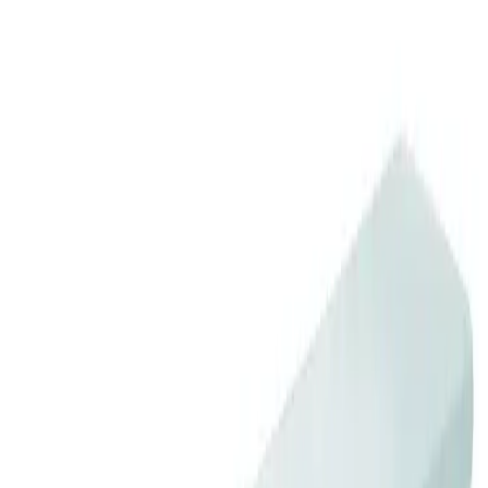
Materiale: Porselen
Lengde: ca. 600 mm
Bredde: ca. 135 mm
Bruksområde: Bad og dusj
Montering: Tilpasset Smedbo holder/brakett
Spesifikasjoner
Produkt Id
7268306878663
Merke
Smedbo
Frakt og levering
Lagervare: 3-5 virkedager