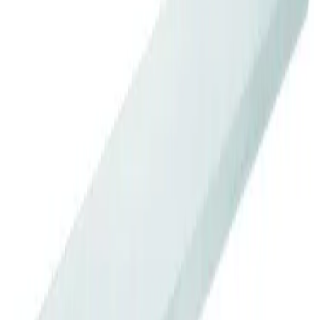
Varer lagerført i vår fysiske butikk, eller som er lagerført
på eksternt sentrallager.
Bestillingsvare: 5-14 virkedager
Varer lagerført i vår fysiske butikk, eller som er lagerført
på eksternt sentrallager.
Produseres på bestilling: 18+ virkedager
Produktet blir produsert på fabrikk ved mottatt ordre.
Det blir booket plass i produksjonskø, varen blir
produsert, pakket og sendt.
Fraktpriser