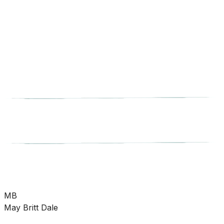
rørdeler
Pumper
Varme
Ventilasjon
Hus &
hage
Velvære
Merker
Salg
Outlet
Superdeals
Bad
Baderomstilbehør
Diverse tilbehør
SKU:
UTG-O350
Se mer fra
Smedbo
MB
May Britt Dale