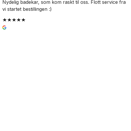
Nydelig badekar, som kom raskt til oss. Flott service fra
G
vi startet bestillingen :)
Smedbo Xtra O350 Løs Hylle i
Porselen
468 kr
Prisinfo