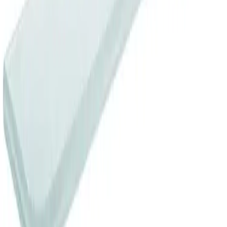
Fraktpris regnes fra høyeste verdi av vekt eller volum
(dm3). Husk at varer med stort volum, som f.eks. dusjer,
badekar, beredere og baderomsmøbler alltid leveres til
fortauskant som tyngre gods uansett valgt fraktmetode.