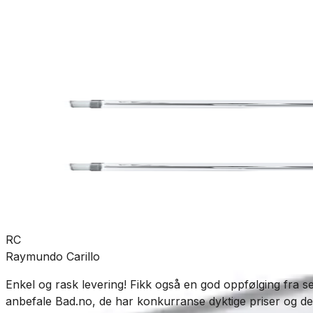
Bad
Baderomstilbehør
Knagger
SKU:
SM-ZK356
Se mer fra
Smedbo
RC
Raymundo Carillo
Enkel og rask levering! Fikk også en god oppfølging fra se
anbefale Bad.no, de har konkurranse dyktige priser og de e