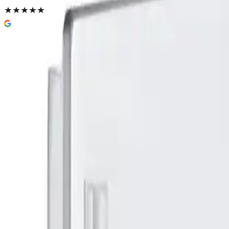
Smedbo Pool ZK356 Dobbel Krok
Kan limes eller skrumontering
389 kr
Prismatch
Farge
(
1
)
Krom
Velg:
Farge
Lukk