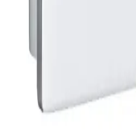
Krom
389 kr
Nettlager
Lagervare:
Kun 2 stk
Forventet levering:
3-5 virkedager
Allierbygget (Bergen)
Klikk & hent:
Kun 2 stk