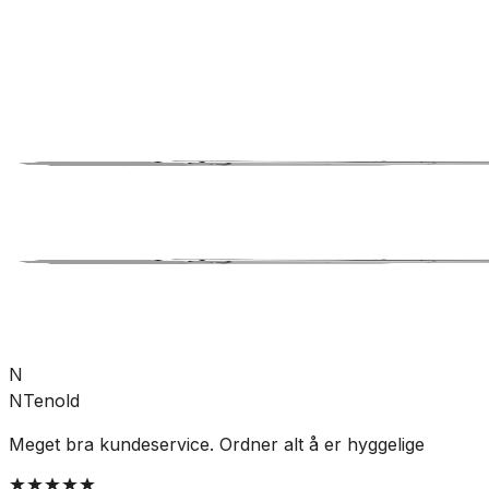
Bad
Blandebatteri
Dusjbatteri
SKU:
SV-96854
Se mer fra
Svedbergs
N
NTenold
Meget bra kundeservice. Ordner alt å er hyggelige